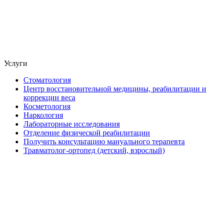
Услуги
Стоматология
Центр восстановительной медицины, реабилитации и
коррекции веса
Косметология
Наркология
Лабораторные исследования
Отделение физической реабилитации
Получить консультацию мануального терапевта
Травматолог-ортопед (детский, взрослый)