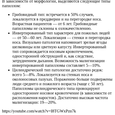
В зависимости от морфологии, выделяются следующие типы
папиллом:
Грибовидный тип: встречается в 50% случаев,
локализуется в преддверии и на перегородке носа.
Возрастная пациентов — от 6 лет. Грибовидные
папилломы не склонны к озлокачествлению.
Инвертированный тип характерен для пожилых людей
— от 50—60 лет. Локализация — стенки и перегородка
носа. Визуально патология напоминает зрелые ягоды
шелковицы или цветную капусту. Инвертированный
тип сопровождается носовым кровотечением,
односторонней обструкцией и, как следствие,
затруднением дыхания. Возможность малигнизации
инвертированной папилломы составляет 5—10%.
Цилиндрический тип патологии достаточно редок:
всего 5—8%. Локализуется на стенках носа и
околоносовых пазухах. Поражению больше подвержены
люди среднего и пожилого возраста (чаще с 50 лет).
Папилломы цилиндрического типа провоцируют
одностороннее носовое кровотечение (в зависимости от
расположения наростов). Достаточно высокая частота
малигнизации: 19—20%.
https://youtube.com/watch?v=I8TGWxPzn7k