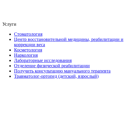
Услуги
Стоматология
Центр восстановительной медицины, реабилитации и
коррекции веса
Косметология
Наркология
Лабораторные исследования
Отделение физической реабилитации
Получить консультацию мануального терапевта
Травматолог-ортопед (детский, взрослый)