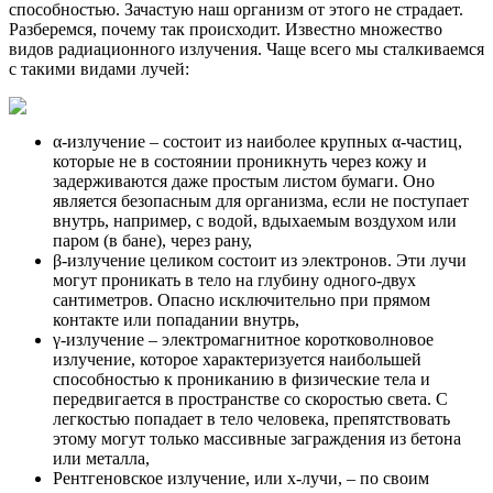
способностью. Зачастую наш организм от этого не страдает.
Разберемся, почему так происходит. Известно множество
видов радиационного излучения. Чаще всего мы сталкиваемся
с такими видами лучей:
α-излучение – состоит из наиболее крупных α-частиц,
которые не в состоянии проникнуть через кожу и
задерживаются даже простым листом бумаги. Оно
является безопасным для организма, если не поступает
внутрь, например, с водой, вдыхаемым воздухом или
паром (в бане), через рану,
β-излучение целиком состоит из электронов. Эти лучи
могут проникать в тело на глубину одного-двух
сантиметров. Опасно исключительно при прямом
контакте или попадании внутрь,
γ-излучение – электромагнитное коротковолновое
излучение, которое характеризуется наибольшей
способностью к прониканию в физические тела и
передвигается в пространстве со скоростью света. С
легкостью попадает в тело человека, препятствовать
этому могут только массивные заграждения из бетона
или металла,
Рентгеновское излучение, или х-лучи, – по своим