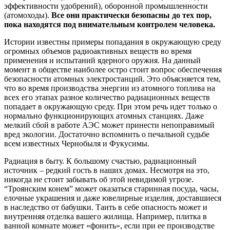
эффективности удобрений), оборонной промышленности
(атомоходы).
Все они практически безопасны до тех пор,
пока находятся под внимательным контролем человека.
Истории известны примеры попадания в окружающую среду
огромных объемов радиоактивных веществ во время
применения и испытаний ядерного оружия. На данный
момент в обществе наиболее остро стоит вопрос обеспечения
безопасности атомных электростанций. Это объясняется тем,
что во время производства энергии из атомного топлива на
всех его этапах разное количество радиационных веществ
попадает в окружающую среду. При этом речь идет только о
нормально функционирующих атомных станциях. Даже
мелкий сбой в работе АЭС может принести непоправимый
вред экологии. Достаточно вспомнить о печальной судьбе
всем известных Чернобыля и Фукусимы.
Радиация в быту. К большому счастью, радиационный
источник – редкий гость в наших домах. Несмотря на это,
никогда не стоит забывать об этой невидимой угрозе.
“Троянским конем” может оказаться старинная посуда, часы,
елочные украшения и даже ювелирные изделия, доставшиеся
в наследство от бабушки. Таить в себе опасность может и
внутренняя отделка вашего жилища. Например, плитка в
ванной комнате может «фонить», если при ее производстве