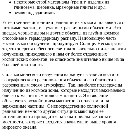
некоторые стройматериалы (гранит, изделия из
глинозема, щебенка, мраморные плиты и др.),
земля под зданиями.
Естественные источники радиации из космоса появляются с
потоками частиц, излучаемых различными объектами. Это
звезды, черные дыры и другие объекты из глубин космоса,
способные к термоядерному распаду. Наибольшую часть
космического излучения продуцирует Солнце. Несмотря на
то, что энергия небесного светила значительно ниже энергии
излучения, приходящего к нам от более отдаленных
космических объектов, ее опасность значительно выше из-за
большей плотности.
Сила космического излучения варьирует в зависимости от
географического расположения объекта и его близости к
разреженным слоям атмосферы. Так, наиболее подвержены
излучению из космоса зоны, которые находятся максимально
близко к магнитным полюсам планеты. Это явление
объясняется воздействием магнитного поля земли на
заряженные частицы. С непосредственно солнечной
радиацией немного другая ситуация: максимум ее
интенсивности приходится на экваториальные зоны и
местности, которые находятся значительно выше уровня
мирового океана.