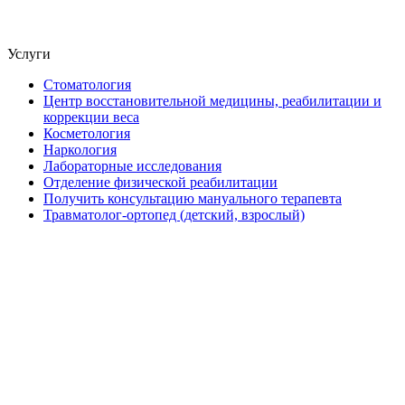
Услуги
Стоматология
Центр восстановительной медицины, реабилитации и
коррекции веса
Косметология
Наркология
Лабораторные исследования
Отделение физической реабилитации
Получить консультацию мануального терапевта
Травматолог-ортопед (детский, взрослый)