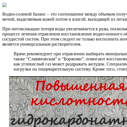
Водно-солевой баланс – это соотношение между объемом получ
мочой, выделяемым кожей потом и влагой, выходящей из легки
При интоксикации потеря воды увеличивается в разы, посколь
процессе лечения отравления восстановление водно-ионного о
сосудистой систем. При этом следует не только восполнить не
является универсальным растворителем.
Врачи рекомендуют при отравлении выбирать минеральны
также “Славяновская” и “Боржоми”, помогают восстанови
как углекислый газ может раздражать желудок. Специал
нагрузки на пищеварительную систему. Кроме того, стоит