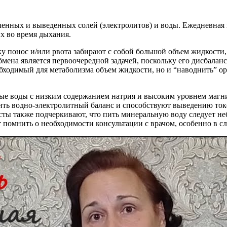
енных и выведенных солей (электролитов) и воды. Ежедневная 
х во время дыхания.
ку понос и/или рвота забирают с собой большой объем жидкости
бмена является первоочередной задачей, поскольку его дисбала
обходимый для метаболизма объем жидкости, но и “наводнить” о
е воды с низким содержанием натрия и высоким уровнем магния
ть водно-электролитный баланс и способствуют выведению токси
исты также подчеркивают, что пить минеральную воду следует н
 помнить о необходимости консультации с врачом, особенно в с