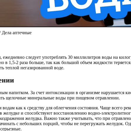
 Дела аптечные
ежедневно следует употреблять 30 миллилитров воды на килогра
но в 1,5-2 раза больше, так как большой объем жидкости теряетс
ть теплой негазированной воде.
ении
ым напитком. За счет интоксикации в организме нарушается кис
овать щелочные минеральные воды при пищевом отравлении.
водам как к средству для облегчения состояния. Чаще всего ре
 в желудке и способствуют восстановлению водно-электролитног
аздражения желудка. Важно также учитывать, что при отравлени
ачинать с небольших порций, чтобы не перегружать желудок. Од
серьезные.