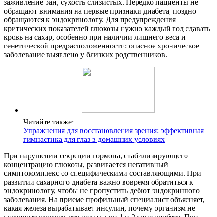
заживление ран, сухость слизистых. Нередко пациенты не
обращают внимания на первые признаки диабета, поздно
обращаются к эндокринологу. Для предупреждения
критических показателей глюкозы нужно каждый год сдавать
кровь на сахар, особенно при наличии лишнего веса и
генетической предрасположенности: опасное хроническое
заболевание выявлено у близких родственников.
Читайте также:
Упражнения для восстановления зрения: эффективная
гимнастика для глаз в домашних условиях
При нарушении секреции гормона, стабилизирующего
концентрацию глюкозы, развивается негативный
симптокомплекс со специфическими составляющими. При
развитии сахарного диабета важно вовремя обратиться к
эндокринологу, чтобы не пропустить дебют эндокринного
заболевания. На приеме профильный специалист объясняет,
какая железа вырабатывает инсулин, почему организм не
усваивает глюкозу, что делать при 1 и 2 типе диабета. При