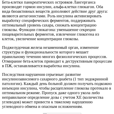
Бета-клетки панкреатических островков Лангерганса
производят гормон инсулин, альфа-клетки глюкагон. Оба
вида биоактивных веществ дополняют действие друг друга:
являются антагонистами. Роль инсулина активизировать
выработку специфических ферментов, поддерживать
оптимальный уровень сахара, снижать концентрацию
глюкозы. Функции глюкагона: уменьшение секреции
пищеварительных ферментов, извлечение гликогена из
клеток, увеличение концентрации глюкозы.
Поджелудочная железа незаменимый орган, изменение
структуры и функциональности которого мешает
правильному течению многих физиологических процессов.
Отмирание бета-клеток приводит к деструктивным процессам
в ПЖ, останавливается выработка инсулина.
Последствия нарушения серьезные: развитие
инсулинозависимого сахарного диабета (1 тип эндокринной
патологии). Каждый день больной должен получать подкожно
инъекции инсулина, чтобы расщепление глюкозы протекало в
оптимальном режиме. Пропуск даже одного укола либо
неправильное определение дозы с учетом ХЕ (количества
углеводов) может привести к тяжелому нарушению
углеводного обмена и опасным осложнениям.