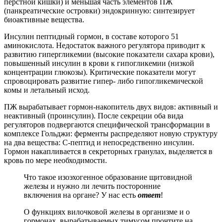
перстной кишки) и меньшая часть элементов ПЖ
(панкреатические островки) эндокринную: синтезирует
биоактивные вещества.
Инсулин пептидный гормон, в составе которого 51
аминокислота. Недостаток важного регулятора приводит к
развитию гипергликемии (высокие показатели сахара крови),
повышенный инсулин в крови к гипогликемии (низкой
концентрации глюкозы). Критические показатели могут
спровоцировать развитие гипер- либо гипогликемической
комы и летальный исход.
ПЖ вырабатывает гормон-накопитель двух видов: активный и
неактивный (проинсулин). После секреции оба вида
регуляторов подвергаются специфической трансформации в
комплексе Гольджи: ферменты распределяют новую структуру
на два вещества: С-пептид и непосредственно инсулин.
Гормон накапливается в секреторных гранулах, выделяется в
кровь по мере необходимости.
Что такое изоэхогенное образование щитовидной
железы и нужно ли лечить посторонние
включения на органе? У нас есть
ответ
!
О функциях вилочковой железы в организме и о
гормонах, вырабатываемых тимусом прочтите на