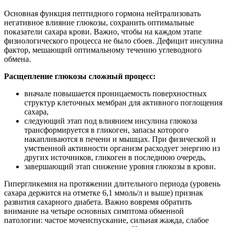
Основная функция пептидного гормона нейтрализовать
негативное влияние глюкозы, сохранить оптимальные
показатели сахара крови. Важно, чтобы на каждом этапе
физиологического процесса не было сбоев. Дефицит инсулина
фактор, мешающий оптимальному течению углеводного
обмена.
Расщепление глюкозы сложный процесс:
вначале повышается проницаемость поверхностных
структур клеточных мембран для активного поглощения
сахара,
следующий этап под влиянием инсулина глюкоза
трансформируется в гликоген, запасы которого
накапливаются в печени и мышцах. При физической и
умственной активности организм расходует энергию из
других источников, гликоген в последнюю очередь,
завершающий этап снижение уровня глюкозы в крови.
Гипергликемия на протяжении длительного периода (уровень
сахара держится на отметке 6,1 ммоль/л и выше) признак
развития сахарного диабета. Важно вовремя обратить
внимание на четыре основных симптома обменной
патологии: частое мочеиспускание, сильная жажда, слабое