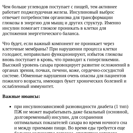
Чем больше углеводов поступает с пищей, тем активнее
работает поджелудочная железа. Инсулиновый выброс
отвечает потребностям организма для трансформации
глюкозы в энергию для мышц и других структур. Именно
инсулин помогает глюкозе проникать в клетки для
достижения энергетического баланса.
Что будет, если важный компонент не проникает через
клеточные мембраны? При нарушении процесса клетки
голодают, неправильно функционируют, избыток глюкозы
вновь поступает в кровь, что приводит к гипергликемии.
Высокий уровень сахара провоцирует развитие осложнений в
органах зрения, почках, печени, коже, сердечно-сосудистой
системе. Обменные нарушения очень опасны для пациентов
пожилого возраста, имеющих букет хронических болезней и
ослабленный иммунитет.
Важные нюансы:
при инсулинозависимой разновидности диабета (1 тип)
ПЖ не может вырабатывать даже базальный (основной,
долговременный) инсулин, для сохранения
оптимальных показателей сахара во время ночного сна
и между приемами пищи. Во время еды требуется еще