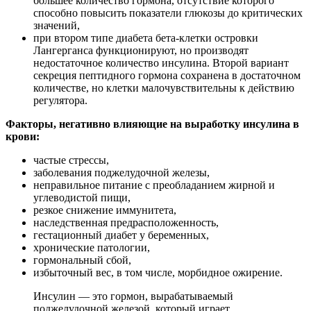
большее количество гормона, отсутствие которого
способно повысить показатели глюкозы до критических
значений,
при втором типе диабета бета-клетки островки
Лангерганса функционируют, но производят
недостаточное количество инсулина. Второй вариант
секреция пептидного гормона сохранена в достаточном
количестве, но клетки малочувствительны к действию
регулятора.
Факторы, негативно влияющие на выработку инсулина в
крови:
частые стрессы,
заболевания поджелудочной железы,
неправильное питание с преобладанием жирной и
углеводистой пищи,
резкое снижение иммунитета,
наследственная предрасположенность,
гестационный диабет у беременных,
хронические патологии,
гормональный сбой,
избыточный вес, в том числе, морбидное ожирение.
Инсулин — это гормон, вырабатываемый
поджелудочной железой, который играет