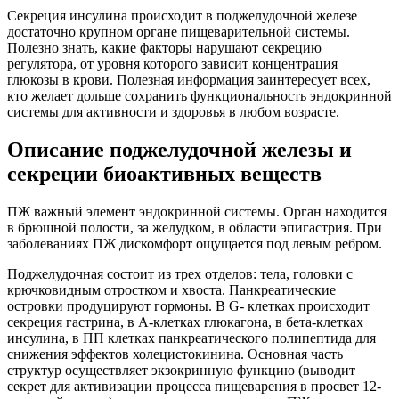
Секреция инсулина происходит в поджелудочной железе
достаточно крупном органе пищеварительной системы.
Полезно знать, какие факторы нарушают секрецию
регулятора, от уровня которого зависит концентрация
глюкозы в крови. Полезная информация заинтересует всех,
кто желает дольше сохранить функциональность эндокринной
системы для активности и здоровья в любом возрасте.
Описание поджелудочной железы и
секреции биоактивных веществ
ПЖ важный элемент эндокринной системы. Орган находится
в брюшной полости, за желудком, в области эпигастрия. При
заболеваниях ПЖ дискомфорт ощущается под левым ребром.
Поджелудочная состоит из трех отделов: тела, головки с
крючковидным отростком и хвоста. Панкреатические
островки продуцируют гормоны. В G- клетках происходит
секреция гастрина, в А-клетках глюкагона, в бета-клетках
инсулина, в ПП клетках панкреатического полипептида для
снижения эффектов холецистокинина. Основная часть
структур осуществляет экзокринную функцию (выводит
секрет для активизации процесса пищеварения в просвет 12-