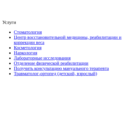
Услуги
Стоматология
Центр восстановительной медицины, реабилитации и
коррекции веса
Косметология
Наркология
Лабораторные исследования
Отделение физической реабилитации
Получить консультацию мануального терапевта
Травматолог-ортопед (детский, взрослый)