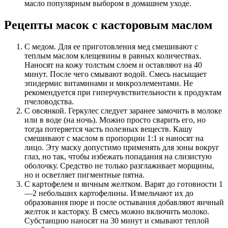
масло популярным выбором в домашнем уходе.
Рецепты масок с касторовым маслом
С медом. Для ее приготовления мед смешивают с
теплым маслом клещевины в равных количествах.
Наносят на кожу толстым слоем и оставляют на 40
минут. После чего смывают водой. Смесь насыщает
эпидермис витаминами и микроэлементами. Не
рекомендуется при гиперчувствительности к продуктам
пчеловодства.
С овсянкой. Геркулес следует заранее замочить в молоке
или в воде (на ночь). Можно просто сварить его, но
тогда потеряется часть полезных веществ. Кашу
смешивают с маслом в пропорции 1:1 и наносят на
лицо. Эту маску допустимо применять для зоны вокруг
глаз, но так, чтобы избежать попадания на слизистую
оболочку. Средство не только разглаживает морщины,
но и осветляет пигментные пятна.
С картофелем и яичным желтком. Варят до готовности 1
—2 небольших картофелины. Измельчают их до
образования пюре и после остывания добавляют яичный
желток и касторку. В смесь можно включить молоко.
Субстанцию наносят на 30 минут и смывают теплой