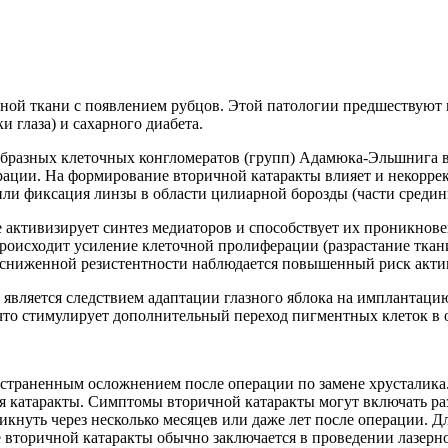
ьной ткани с появлением рубцов. Этой патологии предшествуют
и глаза) и сахарного диабета.
бразных клеточных конгломератов (групп) Адамюка-Эльшнига в 
ерации. На формирование вторичной катаракты влияет и некор
 или фиксация линзы в области цилиарной борозды (части средин
е активизирует синтез медиаторов и способствует их проникнов
роисходит усиление клеточной пролиферации (разрастание ткани
 сниженной резистентности наблюдается повышенный риск акти
 является следствием адаптации глазного яблока на имплантац
что стимулирует дополнительный переход пигментных клеток в 
ространенным осложнением после операции по замене хрусталик
я катаракты. Симптомы вторичной катаракты могут включать ра
икнуть через несколько месяцев или даже лет после операции. 
вторичной катаракты обычно заключается в проведении лазерно