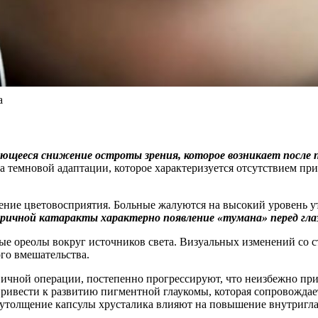
а
ееся снижение остроты зрения, которое возникает после п
а темновой адаптации, которое характеризуется отсутствием при
ение цветовосприятия. Больные жалуются на высокий уровень у
ричной катаракты характерно появление «тумана» перед гла
е ореолы вокруг источников света. Визуальных изменений со с
ого вмешательства.
ной операции, постепенно прогрессируют, что неизбежно приво
ивести к развитию пигментной глаукомы, которая сопровождаетс
утолщение капсулы хрусталика влияют на повышение внутригла