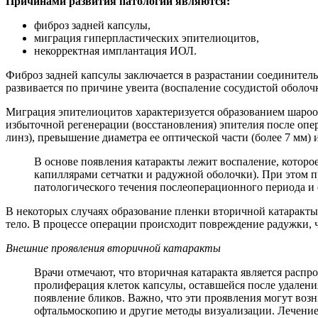
Причинами развития патологии являются:
фиброз задней капсулы,
миграция гиперпластических эпителиоцитов,
некорректная имплантация ИОЛ.
Фиброз задней капсулы заключается в разрастании соединител
развивается по причине увеита (воспаление сосудистой оболочк
Миграция эпителиоцитов характеризуется образованием шароо
избыточной регенерации (восстановления) эпителия после оп
линз), превышение диаметра ее оптической части (более 7 мм)
В основе появления катаракты лежит воспаление, которо
капиллярами сетчатки и радужной оболочки). При этом п
патологического течения послеоперационного периода и
В некоторых случаях образование пленки вторичной катаракты
тело. В процессе операции происходит повреждение радужки, 
Внешние проявления вторичной катаракты
Врачи отмечают, что вторичная катаракта является расп
пролиферация клеток капсулы, оставшейся после удалени
появление бликов. Важно, что эти проявления могут возн
офтальмоскопию и другие методы визуализации. Лечение 