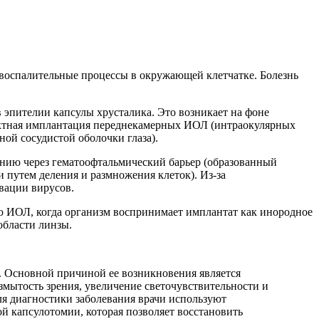
 воспалительные процессы в окружающей клетчатке. Болезнь
эпителии капсулы хрусталика. Это возникает на фоне
ректная имплантация переднекамерных ИОЛ (интраокулярных
ной сосудистой оболочки глаза).
ению через гематоофтальмический барьер (образованный
 путем деления и размножения клеток). Из-за
вации вирусов.
ию ИОЛ, когда организм воспринимает имплантат как инородное
области линзы.
а. Основной причиной ее возникновения является
змытость зрения, увеличение светочувствительности и
Для диагностики заболевания врачи используют
й капсулотомии, которая позволяет восстановить