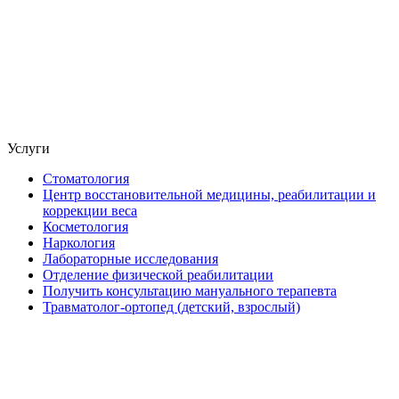
Услуги
Стоматология
Центр восстановительной медицины, реабилитации и
коррекции веса
Косметология
Наркология
Лабораторные исследования
Отделение физической реабилитации
Получить консультацию мануального терапевта
Травматолог-ортопед (детский, взрослый)