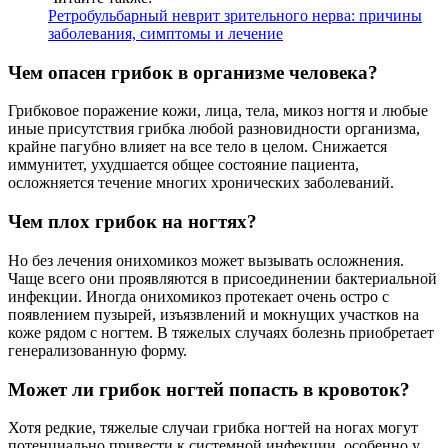
Ретробульбарный неврит зрительного нерва: причины
заболевания, симптомы и лечение
Чем опасен грибок в организме человека?
Грибковое поражение кожи, лица, тела, микоз ногтя и любые
иные присутствия грибка любой разновидности организма,
крайне пагубно влияет на все тело в целом. Снижается
иммунитет, ухудшается общее состояние пациента,
осложняется течение многих хронических заболеваний.
Чем плох грибок на ногтях?
Но без лечения онихомикоз может вызывать осложнения.
Чаще всего они проявляются в присоединении бактериальной
инфекции. Иногда онихомикоз протекает очень остро с
появлением пузырей, изъязвлений и мокнущих участков на
коже рядом с ногтем. В тяжелых случаях болезнь приобретает
генерализованную форму.
Может ли грибок ногтей попасть в кровоток?
Хотя редкие, тяжелые случаи грибка ногтей на ногах могут
потенциально привести к системной инфекции, особенно у