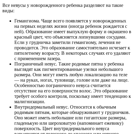
Все невусы у новорожденного ребенка разделяют на такие
виды:
Гемангиома. Чаще всего появляется у новорожденных
на первых неделях жизни (иногда ребенок рождается с
ней). Образование имеет выпуклую форму и окрашено в
красный цвет, что объясняется лопнувшими сосудами.
Если у грудничка заметили гемангиому, лечения не
проводится. Это образование самостоятельно исчезает к
пятилетнему возрасту. В некоторых случаях его удаляют
с применением лазера.
Пограничный невус. Такие родимые пятна у ребенка
выглядят как пигментированные узелки небольшого
размера. Они могут иметь любую локализацию на теле
— на руках, ногах, туловище, голове или даже на лице.
Особенностью пограничного невуса считается
отсутствие на его поверхности волос. Это образование
требует особого контроля, поскольку имеет тенденцию к
малигнизации.
Внутридермальный невус. Относится к обычным
родимым пятнам, которые обнаруживают у грудничков.
Оно может иметь небольшие или гигантские размеры,
гладенькую или шероховатую (напоминает ежевику)
поверхность. Цвет внутридермального невуса
варьируется от телесного до красного или черного.