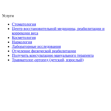
Услуги
Стоматология
Центр восстановительной медицины, реабилитации и
коррекции веса
Косметология
Наркология
Лабораторные исследования
Отделение физической реабилитации
Получить консультацию мануального терапевта
Травматолог-ортопед (детский, взрослый)