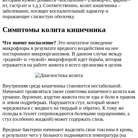
ит, гастр-ит и т.д.). Соответственно, колит кишечника –
заболевание, носящее воспалительный характер и
поражающее слизистую оболочку.
Симптомы колита кишечника
Что значит воспаление?
Это нештатное поведение
микрофлоры в результате вредного воздействия на нее
посторонних микроорганизмов. В данном случае между
«родной» и «чужой» микрофлорой идет борьба, которая
отражается на работе живота и всего организма в целом.
Внутренняя среда кишечника становится нестабильной.
Начинают проявляться такие симптомы кишечного колита как
урчание, бурление, вздутие живота после еды и боли в правом
и левом подреберьях. Нарушается стул, который может
чередоваться с жидкого на твердый и обратно. К тому же
походы в туалет сопровождаются болевыми ощущениями, а
стул (особенно жидкий) может содержать слизь.
Вредные бактерии начинают выделять свои токсины в кровь,
в результате чего у больного поднимается температура (на