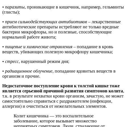
•
паразиты
, проникающие в кишечник, например, гельминты
(глисты);
•
прием сильнодействующих антибиотиков
– лекарственные
антибиотические препараты истребляют не только вредные
бактерии микрофлоры, но и полезные, способствующие
нормальной работе живота;
•
пищевые и химические отравления
– попадание в кровь
веществ, убивающих полезную микрофлору кишечника;
•
стресс
, нарушенный режим дня;
•
радиационное облучение
, попадание ядовитых веществ в
организм и прочие.
Недостаточное поступление крови к толстой кишке тоже
является серьезной причиной развития симптомов колита
,
т.к. в результате нехватки крови организм, зачастую, не может
самостоятельно справиться с раздражителем (инфекции,
аллергии) и очиститься от нежелательных элементов.
Колит кишечника — это воспалительное
заболевание, которое вызывает множество
неприятных симптомов. Люди, страдающие от