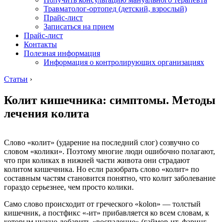
Травматолог-ортопед (детский, взрослый)
Прайс-лист
Записаться на прием
Прайс-лист
Контакты
Полезная информация
Информация о контролирующих организациях
Статьи
›
Колит кишечника: симптомы. Методы
лечения колита
Слово «колит» (ударение на последний слог) созвучно со
словом «колики». Поэтому многие люди ошибочно полагают,
что при коликах в нижней части живота они страдают
колитом кишечника. Но если разобрать слово «колит» по
составным частям становится понятно, что колит заболевание
гораздо серьезнее, чем просто колики.
Само слово происходит от греческого «kolon» — толстый
кишечник, а постфикс «-ит» прибавляется ко всем словам, к
которым нужно добавить «воспаление» (гаймор-ит, фаринг-