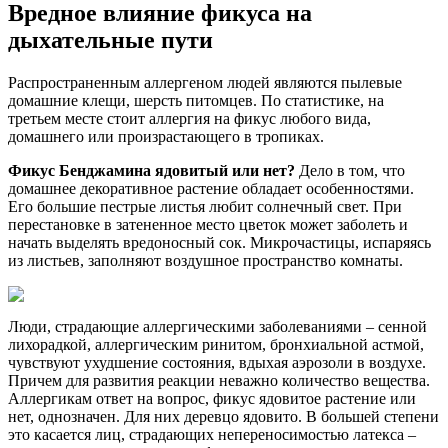
Вредное влияние фикуса на
дыхательные пути
Распространенным аллергеном людей являются пылевые
домашние клещи, шерсть питомцев. По статистике, на
третьем месте стоит аллергия на фикус любого вида,
домашнего или произрастающего в тропиках.
Фикус Бенджамина ядовитый или нет?
Дело в том, что
домашнее декоративное растение обладает особенностями.
Его большие пестрые листья любит солнечный свет. При
перестановке в затененное место цветок может заболеть и
начать выделять вредоносный сок. Микрочастицы, испаряясь
из листьев, заполняют воздушное пространство комнаты.
Люди, страдающие аллергическими заболеваниями – сенной
лихорадкой, аллергическим ринитом, бронхиальной астмой,
чувствуют ухудшение состояния, вдыхая аэрозоли в воздухе.
Причем для развития реакции неважно количество вещества.
Аллергикам ответ на вопрос, фикус ядовитое растение или
нет, однозначен. Для них деревцо ядовито. В большей степени
это касается лиц, страдающих непереносимостью латекса –