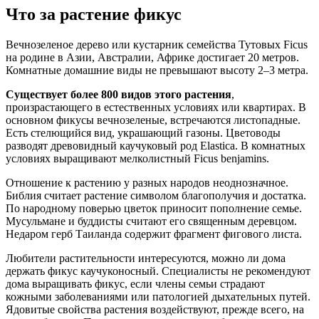
Что за растение фикус
Вечнозеленое дерево или кустарник семейства Тутовых Ficus
на родине в Азии, Австралии, Африке достигает 20 метров.
Комнатные домашние виды не превышают высоту 2–3 метра.
Существует более 800 видов этого растения
,
произрастающего в естественных условиях или квартирах. В
основном фикусы вечнозеленые, встречаются листопадные.
Есть стелющийся вид, украшающий газоны. Цветоводы
разводят древовидный каучуковый род Elastica. В комнатных
условиях выращивают мелколистный Ficus benjamins.
Отношение к растению у разных народов неоднозначное.
Библия считает растение символом благополучия и достатка.
По народному поверью цветок приносит пополнение семье.
Мусульмане и буддисты считают его священным деревцом.
Недаром герб Таиланда содержит фрагмент фигового листа.
Любители растительности интересуются, можно ли дома
держать фикус каучуконосный. Специалисты не рекомендуют
дома выращивать фикус, если члены семьи страдают
кожными заболеваниями или патологией дыхательных путей.
Ядовитые свойства растения воздействуют, прежде всего, на