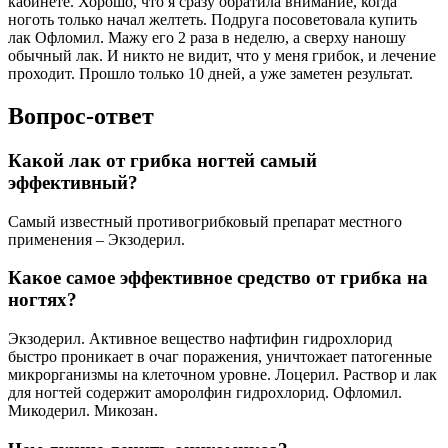
кабинете. Хорошо, что я сразу обратила внимание, когда
ноготь только начал желтеть. Подруга посоветовала купить
лак Офломил. Мажу его 2 раза в неделю, а сверху наношу
обычный лак. И никто не видит, что у меня грибок, и лечение
проходит. Прошло только 10 дней, а уже заметен результат.
Вопрос-ответ
Какой лак от грибка ногтей самый
эффективный?
Самый известный противогрибковый препарат местного
применения – Экзодерил.
Какое самое эффективное средство от грибка на
ногтях?
Экзодерил. Активное вещество нафтифин гидрохлорид
быстро проникает в очаг поражения, уничтожает патогенные
микрорганизмы на клеточном уровне. Лоцерил. Раствор и лак
для ногтей содержит аморолфин гидрохлорид. Офломил.
Микодерил. Микозан.