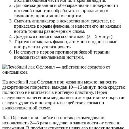
отслаивающиеся части ногтя, а края загладить.
Для обезжиривания и обеззараживания поверхности
ногтевой пластины обработать ее прилагаемым
тампоном, пропитанным спиртом.
Смочить аппликатор в лекарственном средстве, не
прикасаясь к краям флакона, и нанести его на каждый
ноготь тонким равномерным слоем.
Дождаться полного высыхания лака (3—5 минут).
Тщательно закрыть флакон, а тампон и одноразовые
инструменты утилизировать.
Не следует в период противогрибковой терапии
пользоваться накладными ногтями.
На лечебный лак Офломил при желании можно наносить
декоративное покрытие, выждав 10—15 минут, пока средство
полностью не впитается в ногтевую пластину. Перед
следующим нанесением медикамента декоративное покрытие
следует удалить и повторить все действия согласно
вышеизложенной схеме.
Лак Офломил при грибке на ногтях рекомендовано
использовать 2—3 раза в неделю, в зависимости от степени
поражения. В профилактических целях его наносят не только