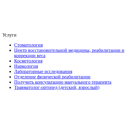
Услуги
Стоматология
Центр восстановительной медицины, реабилитации и
коррекции веса
Косметология
Наркология
Лабораторные исследования
Отделение физической реабилитации
Получить консультацию мануального терапевта
Травматолог-ортопед (детский, взрослый)