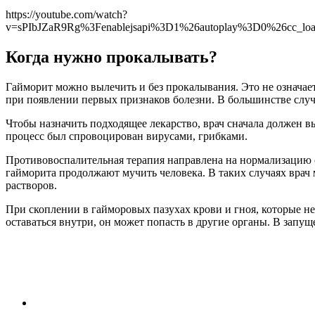
https://youtube.com/watch?
v=sPIbJZaR9Rg%3Fenablejsapi%3D1%26autoplay%3D0%26cc_l
Когда нужно прокалывать?
Гайморит можно вылечить и без прокалывания. Это не означает
при появлении первых признаков болезни. В большинстве случ
Чтобы назначить подходящее лекарство, врач сначала должен 
процесс был спровоцирован вирусами, грибками.
Противовоспалительная терапия направлена на нормализацию от
гайморита продолжают мучить человека. В таких случаях вра
растворов.
При скоплении в гайморовых пазухах крови и гноя, которые не
оставаться внутри, он может попасть в другие органы. В запущ