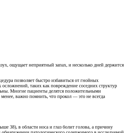
азух, ощущает неприятный запах, и несколько дней держится
едура позволяет быстро избавиться от гнойных
х осложнений, таких как повреждение соседних структур
льны. Многие пациенты делятся положительными
 менее, важно помнить, что прокол — это не всегда
е 38), в области носа и глаз болит голова, а причину
ри обнаружении патологического содержимого в исследуемой