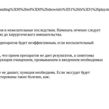
branding%3D0%26rel%3D0%26showinfo%3D1%26fs%3D1%26plays
ния и нежелательные последствия. Начинать лечение следует
ю до хирургического вмешательства.
препаратов будет неэффективным, если воспалительный
что прием препаратов не дает результатов, а симптомы
следующим очищением, промыванием и введением необходимых
 не дышит, пункция необходима. Если экссудат будет
тированы такие болезни, как: