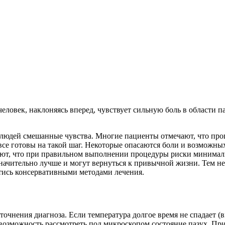
еловек, наклоняясь вперед, чувствует сильную боль в области п
 людей смешанные чувства. Многие пациенты отмечают, что проц
все готовы на такой шаг. Некоторые опасаются боли и возможны
вают, что при правильном выполнении процедуры риски минима
значительно лучше и могут вернуться к привычной жизни. Тем не
тись консервативными методами лечения.
нения диагноза. Если температура долгое время не спадает (выш
т возможность рассмотреть под микроскопом состояние пазух. П