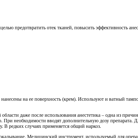
елью предотвратить отек тканей, повысить эффективность анест
 нанесены на ее поверхность (крем). Используют и ватный тамп
области даже после использования анестетика – одна из причин
во. При необходимости вводят дополнительную дозу препарата. 
у. В редких случаях применяется общий наркоз.
окалывание. Медицинский инструмент, используемый для операц