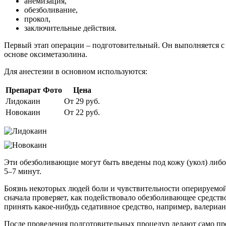
анемизация,
обезболивание,
прокол,
заключительные действия.
Первый этап операции – подготовительный. Он выполняется с ц
основе оксиметазолина.
Для анестезии в основном используются:
Препарат
Фото
Цена
Лидокаин
От 29 руб.
Новокаин
От 22 руб.
Эти обезболивающие могут быть введены под кожу (укол) либо
5–7 минут.
Боязнь некоторых людей боли и чувствительности оперируемой 
сначала проверяет, как подействовало обезболивающее средст
принять какое-нибудь седативное средство, например, валериан
После проведения подготовительных процедур делают само пр