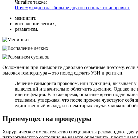
Читайте также:
Почему один глаз больше другого и как это исправить
менингит,
воспаление легких,
ревматизм.
Осложнения при гайморите довольно серьезные поэтому, если ч
высокая температура – это повод сделать УЗИ и рентген.
Лечение гайморита проколом, или пункцией, вызывает у
выделений и значительно облегчить дыхание. Однако не 
или инфекция. В то же время, опытные врачи подчерки
отзывами, утверждая, что после прокола чувствуют себя 
единственный выход, и в некоторых случаях можно обой
Преимущества процедуры
Хирургическое вмешательство специалисты рекомендуют для уточ
патологического состояния не удается определить, прокол дае