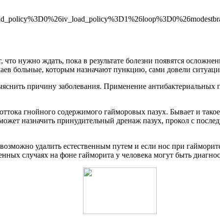
oad_policy%3D0%26iv_load_policy%3D1%26loop%3D0%26modest
, что нужно ждать, пока в результате болезни появятся осложне
аев больные, которым назначают пункцию, сами довели ситуаци
выяснить причину заболевания. Применение антибактериальных 
тока гнойного содержимого гайморовых пазух. Бывает и такое, 
ч может назначить принудительный дренаж пазух, прокол с по
возможно удалить естественным путем и если нос при гайморите
енных случаях на фоне гайморита у человека могут быть диагнос