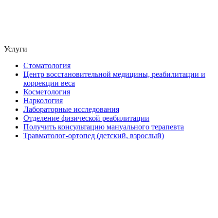
Услуги
Стоматология
Центр восстановительной медицины, реабилитации и
коррекции веса
Косметология
Наркология
Лабораторные исследования
Отделение физической реабилитации
Получить консультацию мануального терапевта
Травматолог-ортопед (детский, взрослый)