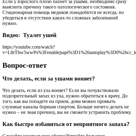
Если у взрослого плохо пахнет за ушами, необходимо сразу
выяснить причину такого патологического состояния.
Стационарная помощь медиков понадобится не всегда, но
убедиться в отсутствии каких-то сложных заболеваний
нужно.
Видео: Туалет ушей
https://youtube.com/watch?
v=L8rThw5wwPs%3Fenablejsapi%3D1%26autoplay%3D0%26cc_l
Вопрос-ответ
Что делать, если за ушами воняет?
Что делать, если из уха воняет? Если вы почувствовали
подозрительный запах из уха, нужно обратиться к врачу. До
того, как вы попадете на прием, дома можно промыть
слуховые каналы борным спиртом. Больше ничего делать не
нужно – не зная причину, вы не сможете устранить проблему.
Как быстро избавиться от неприятного запаха?
Сделайте генеральную уборкуУстройте большую