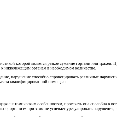
истикой которой является резкое сужение гортани или трахеи. Пр
ть к нижележащим органам в необходимом количестве.
одание, нарушение способно спровоцировать различные нарушени
иться за квалифицированной помощью.
годаря анатомическим особенностям, протекать она способна в о
ельно, организм при этом не успевает урегулировать нарушения