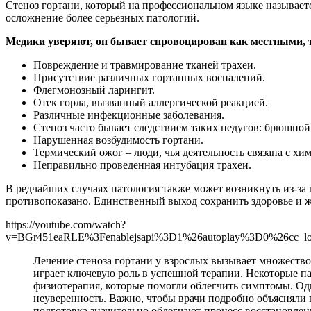
Стеноз гортани, который на профессиональном языке называет
осложнение более серьезных патологий.
Медики уверяют, он бывает спровоцирован как местными,
Повреждение и травмирование тканей трахеи.
Присутствие различных гортанных воспалений.
Флегмонозный ларингит.
Отек горла, вызванный аллергической реакцией.
Различные инфекционные заболевания.
Стеноз часто бывает следствием таких недугов: брюшной 
Нарушенная возбудимость гортани.
Термический ожог – люди, чья деятельность связана с хи
Неправильно проведенная интубация трахеи.
В редчайших случаях патология также может возникнуть из-за
противопоказано. Единственный выход сохранить здоровье и 
https://youtube.com/watch?
v=BGr451eaRLE%3Fenablejsapi%3D1%26autoplay%3D0%26cc_l
Лечение стеноза гортани у взрослых вызывает множеств
играет ключевую роль в успешной терапии. Некоторые п
физиотерапия, которые помогли облегчить симптомы. Одн
неуверенность. Важно, чтобы врачи подробно объясняли 
подготовка значительно облегчают процесс восстановлен