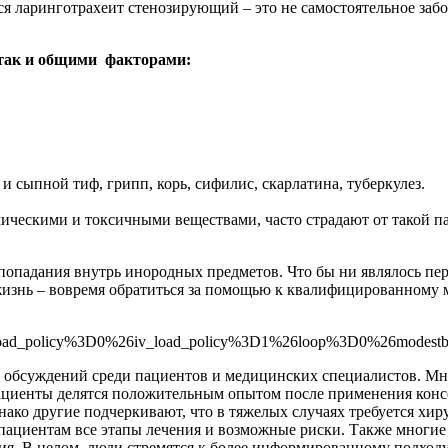
ся ларинготрахеит стенозирующий – это не самостоятельное заб
 так и общими факторами:
и сыпной тиф, грипп, корь, сифилис, скарлатина, туберкулез.
мическими и токсичными веществами, часто страдают от такой п
 попадания внутрь инородных предметов. Что бы ни являлось пе
жизнь – вовремя обратиться за помощью к квалифицированному 
oad_policy%3D0%26iv_load_policy%3D1%26loop%3D0%26modes
о обсуждений среди пациентов и медицинских специалистов. Мно
ациенты делятся положительным опытом после применения конс
ако другие подчеркивают, что в тяжелых случаях требуется хиру
пациентам все этапы лечения и возможные риски. Также многие
ия. В целом, люди стремятся к более информированному подходу