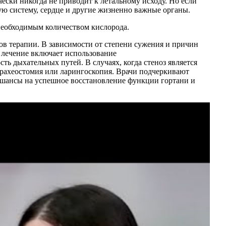
ески никогда не приводит к летальному исходу. Но если
ую систему, сердце и другие жизненно важные органы.
 необходимым количеством кислорода.
ов терапии. В зависимости от степени сужения и причин
 лечение включает использование
ь дыхательных путей. В случаях, когда стеноз является
трахеостомия или ларингоскопия. Врачи подчеркивают
 шансы на успешное восстановление функции гортани и