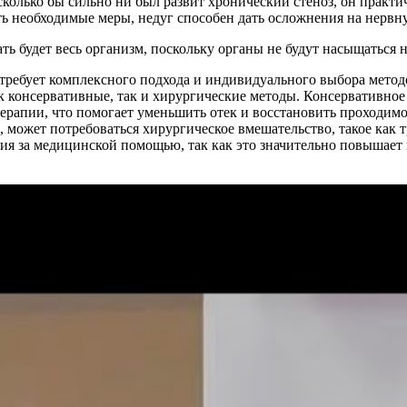
олько бы сильно ни был развит хронический стеноз, он практич
ть необходимые меры, недуг способен дать осложнения на нервн
ть будет весь организм, поскольку органы не будут насыщаться
х требует комплексного подхода и индивидуального выбора метод
к консервативные, так и хирургические методы. Консервативное
рапии, что помогает уменьшить отек и восстановить проходимост
 может потребоваться хирургическое вмешательство, такое как 
ия за медицинской помощью, так как это значительно повышает