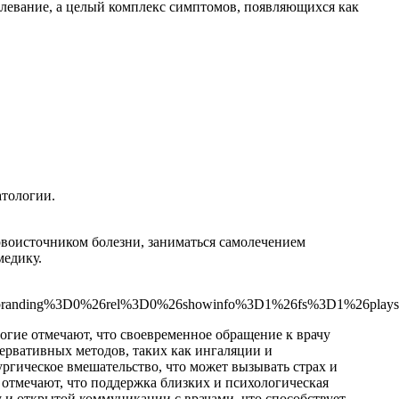
олевание, а целый комплекс симптомов, появляющихся как
атологии.
рвоисточником болезни, заниматься самолечением
медику.
tbranding%3D0%26rel%3D0%26showinfo%3D1%26fs%3D1%26plays
гие отмечают, что своевременное обращение к врачу
ервативных методов, таких как ингаляции и
ргическое вмешательство, что может вызывать страх и
 отмечают, что поддержка близких и психологическая
 и открытой коммуникации с врачами, что способствует