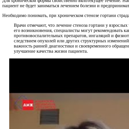
Для хронической формы свойственно вялотекущее течение. Наск
пациент не будет заниматься лечением болезни и предпринима
Необходимо понимать, при хроническом стенозе гортани страда
Врачи отмечают, что лечение стеноза гортани у взрослы
его возникновения, специалисты могут рекомендовать ка
противовоспалительных препаратов, ингаляций и физиоте
следствием опухолей или других структурных изменений,
важность ранней диагностики и своевременного обращен
улучшение качества жизни пациента.