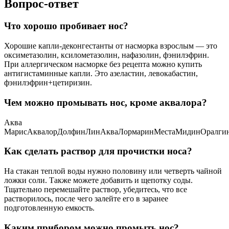
Вопрос-ответ
Что хорошо пробивает нос?
Хорошие капли-деконгестанты от насморка взрослым — это
оксиметазолин, ксилометазолин, нафазолин, фэнилэфрин.
При аллергическом насморке без рецепта можно купить
антигистаминные капли. Это азеластин, левокабастин,
фэнилэфрин+цетиризин.
Чем можно промывать нос, кроме аквалора?
Аква
МарисАквалорДолфинЛинАкваЛормаринМестаМидинОралги
Как сделать раствор для прочистки носа?
На стакан теплой воды нужно половину или четверть чайной
ложки соли. Также можете добавить и щепотку соды.
Тщательно перемешайте раствор, убедитесь, что все
растворилось, после чего залейте его в заранее
подготовленную емкость.
Каким прибором можно промыть нос?