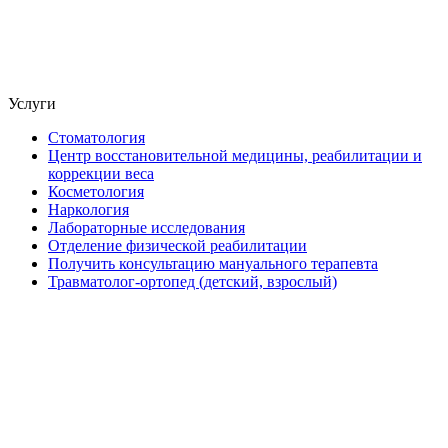
Услуги
Стоматология
Центр восстановительной медицины, реабилитации и
коррекции веса
Косметология
Наркология
Лабораторные исследования
Отделение физической реабилитации
Получить консультацию мануального терапевта
Травматолог-ортопед (детский, взрослый)