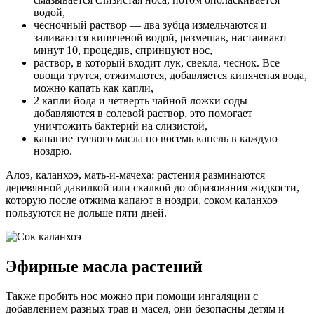
водой,
чесночный раствор — два зубца измельчаются и
заливаются кипяченой водой, размешав, настаивают
минут 10, процедив, спринцуют нос,
раствор, в который входит лук, свекла, чеснок. Все
овощи трутся, отжимаются, добавляется кипяченая вода,
можно капать как капли,
2 капли йода и четверть чайной ложки соды
добавляются в солевой раствор, это помогает
уничтожить бактерий на слизистой,
капание туевого масла по восемь капель в каждую
ноздрю.
Алоэ, каланхоэ, мать-и-мачеха: растения разминаются
деревянной давилкой или скалкой до образования жидкости,
которую после отжима капают в ноздри, соком каланхоэ
пользуются не дольше пяти дней.
Эфирные масла растений
Также пробить нос можно при помощи ингаляции с
добавлением разных трав и масел, они безопасны детям и