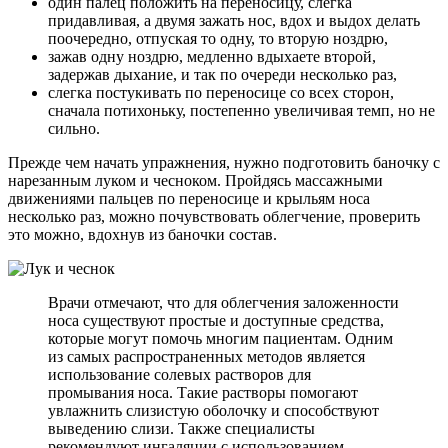
один палец положить на переносицу, слегка
придавливая, а двумя зажать нос, вдох и выдох делать
поочередно, отпуская то одну, то вторую ноздрю,
зажав одну ноздрю, медленно вдыхаете второй,
задержав дыхание, и так по очереди несколько раз,
слегка постукивать по переносице со всех сторон,
сначала потихоньку, постепенно увеличивая темп, но не
сильно.
Прежде чем начать упражнения, нужно подготовить баночку с
нарезанным луком и чесноком. Пройдясь массажными
движениями пальцев по переносице и крыльям носа
несколько раз, можно почувствовать облегчение, проверить
это можно, вдохнув из баночки состав.
Врачи отмечают, что для облегчения заложенности
носа существуют простые и доступные средства,
которые могут помочь многим пациентам. Одним
из самых распространенных методов является
использование солевых растворов для
промывания носа. Такие растворы помогают
увлажнить слизистую оболочку и способствуют
выведению слизи. Также специалисты
рекомендуют ингаляции с использованием