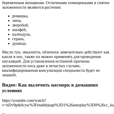
беременным женщинам. Отличными помощниками в снятии
заложенности являются растения:
ромашка,
липа,
зверобой,
шалфей,
календула,
герань,
душица.
Масло туи, эвкалипта, облепихи замечательно действуют как
капли в нос, также их можно применять для проведения
ингаляций. Для установления истинной причины
заложенности носа даже в нечастых случаях,
квалифицированная консультация специалиста будет не
лишней.
Видео: Как вылечить насморк в домашних
условиях
https://youtube.com/watch?
v=nDv9ptk0cxw%3Fenablejsapi%3D1%26autoplay%3D0%26cc_l