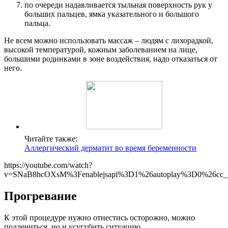
по очереди надавливается тыльная поверхность рук у
больших пальцев, ямка указательного и большого
пальца.
Не всем можно использовать массаж – людям с лихорадкой,
высокой температурой, кожным заболеванием на лице,
большими родинками в зоне воздействия, надо отказаться от
него.
Читайте также:
Аллергический дерматит во время беременности
https://youtube.com/watch?
v=SNaB8hcOXsM%3Fenablejsapi%3D1%26autoplay%3D0%26cc_l
Прогревание
К этой процедуре нужно отнестись осторожно, можно
подлечиться, но и усугубить ситуацию.