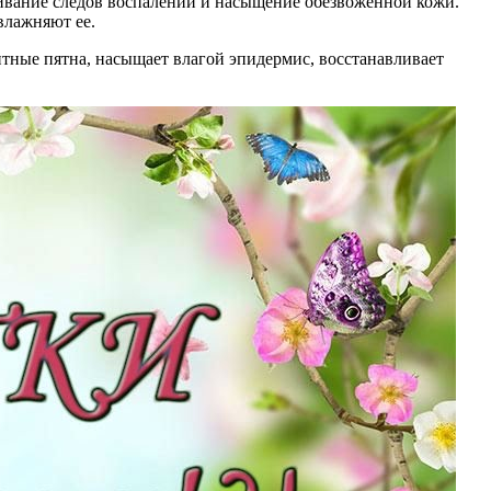
ливание следов воспалений и насыщение обезвоженной кожи.
влажняют ее.
нтные пятна, насыщает влагой эпидермис, восстанавливает