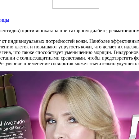
ницы
пептидов) противопоказана при сахарном диабете, ревматоидном
т от индивидуальных потребностей кожи. Наиболее эффективны
лению клеток и повышают упругость кожи, что делает их идеал
агена, что также способствует уменьшению морщин. Гиалуронова
етании с солнцезащитными средствами, чтобы предотвратить фо
Регулярное применение сывороток может значительно улучшить 