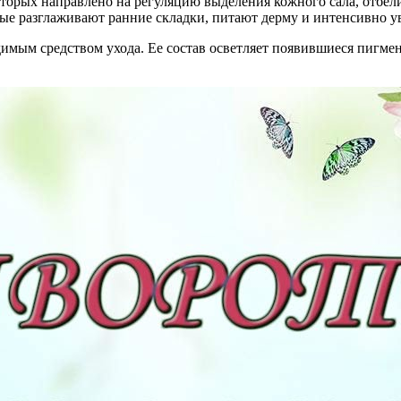
оторых направлено на регуляцию выделения кожного сала, отбе
рые разглаживают ранние складки, питают дерму и интенсивно у
димым средством ухода. Ее состав осветляет появившиеся пигме