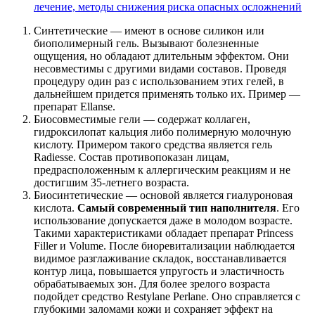
лечение, методы снижения риска опасных осложнений
Синтетические — имеют в основе силикон или
биополимерный гель. Вызывают болезненные
ощущения, но обладают длительным эффектом. Они
несовместимы с другими видами составов. Проведя
процедуру один раз с использованием этих гелей, в
дальнейшем придется применять только их. Пример —
препарат Ellanse.
Биосовместимые гели — содержат коллаген,
гидроксилопат кальция либо полимерную молочную
кислоту. Примером такого средства является гель
Radiesse. Состав противопоказан лицам,
предрасположенным к аллергическим реакциям и не
достигшим 35-летнего возраста.
Биосинтетические — основой является гиалуроновая
кислота.
Самый современный тип наполнителя
. Его
использование допускается даже в молодом возрасте.
Такими характеристиками обладает препарат Princess
Filler и Volume. После биоревитализации наблюдается
видимое разглаживание складок, восстанавливается
контур лица, повышается упругость и эластичность
обрабатываемых зон. Для более зрелого возраста
подойдет средство Restylane Perlane. Оно справляется с
глубокими заломами кожи и сохраняет эффект на