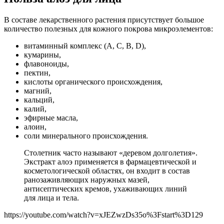
В составе лекарственного растения присутствует большое
количество полезных для кожного покрова микроэлементов:
витаминный комплекс (A, C, B, D),
кумарины,
флавоноиды,
пектин,
кислоты органического происхождения,
магний,
кальций,
калий,
эфирные масла,
алоин,
соли минерального происхождения.
Столетник часто называют «деревом долголетия».
Экстракт алоэ применяется в фармацевтической и
косметологической областях, он входит в состав
ранозаживляющих наружных мазей,
антисептических кремов, ухаживающих линий
для лица и тела.
https://youtube.com/watch?v=xJEZwzDs35o%3Fstart%3D129