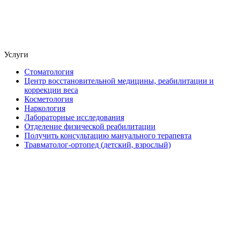
Услуги
Стоматология
Центр восстановительной медицины, реабилитации и
коррекции веса
Косметология
Наркология
Лабораторные исследования
Отделение физической реабилитации
Получить консультацию мануального терапевта
Травматолог-ортопед (детский, взрослый)