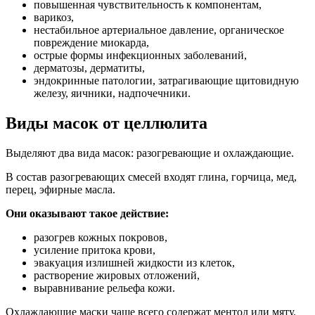
повышенная чувствительность к компонентам,
варикоз,
нестабильное артериальное давление, органическое
повреждение миокарда,
острые формы инфекционных заболеваний,
дерматозы, дерматиты,
эндокринные патологии, затрагивающие щитовидную
железу, яичники, надпочечники.
Виды масок от целлюлита
Выделяют два вида масок: разогревающие и охлаждающие.
В состав разогревающих смесей входят глина, горчица, мед,
перец, эфирные масла.
Они оказывают такое действие:
разогрев кожных покровов,
усиление притока крови,
эвакуация излишней жидкости из клеток,
растворение жировых отложений,
выравнивание рельефа кожи.
Охлаждающие маски чаще всего содержат ментол или мяту.