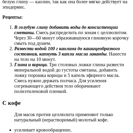
белую глину — каолин, так как она более мягко действует на
эпидермис.
Рецепты:
В голубую глину добавить воды до консистенции
сметаны.
Смесь распределить по зонам с целлюлитом.
Через 30—60 минут образовавшуюся глиняную корочку
смыть под душем.
Развести водой 100 г каолина до кашицеобразного
состояния, капнуть 3 капли масла лаванды
. Нанести
на тело на 10 минут.
Глина и корица.
Три столовых ложки глины развести
минеральной водой до густоты сметаны, добавить
ложку порошка корицы и 5 капель эфирного масла.
Смесь нужно держать полчаса. Для усиления
согревающего действия тело оборачивают
полиэтиленовой пленкой.
С кофе
Для масок против целлюлита применяют только
натуральный (нерастворимый) молотый кофе.
усиливает кровообращение,