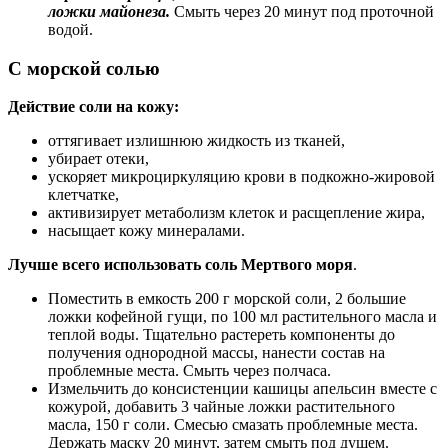
ложки майонеза.
Смыть через 20 минут под проточной
водой.
С морской солью
Действие соли на кожу:
оттягивает излишнюю жидкость из тканей,
убирает отеки,
ускоряет микроциркуляцию крови в подкожно-жировой
клетчатке,
активизирует метаболизм клеток и расщепление жира,
насыщает кожу минералами.
Лучше всего использовать соль Мертвого моря
.
Поместить в емкость 200 г морской соли, 2 большие
ложки кофейной гущи, по 100 мл растительного масла и
теплой воды. Тщательно растереть компоненты до
получения однородной массы, нанести состав на
проблемные места. Смыть через полчаса.
Измельчить до консистенции кашицы апельсин вместе с
кожурой, добавить 3 чайные ложки растительного
масла, 150 г соли. Смесью смазать проблемные места.
Держать маску 20 минут, затем смыть под душем.