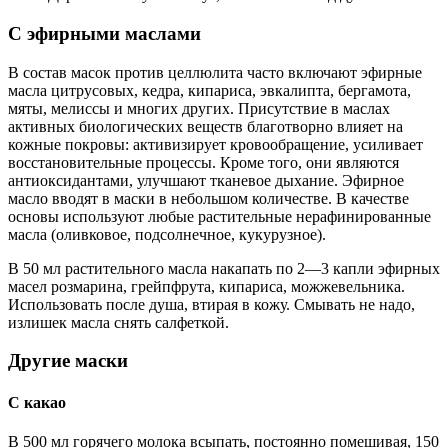
С эфирными маслами
В состав масок против целлюлита часто включают эфирные
масла цитрусовых, кедра, кипариса, эвкалипта, бергамота,
мяты, мелиссы и многих других. Присутствие в маслах
активных биологических веществ благотворно влияет на
кожные покровы: активизирует кровообращение, усиливает
восстановительные процессы. Кроме того, они являются
антиоксидантами, улучшают тканевое дыхание. Эфирное
масло вводят в маски в небольшом количестве. В качестве
основы используют любые растительные нерафинированные
масла (оливковое, подсолнечное, кукурузное).
В 50 мл растительного масла накапать по 2—3 капли эфирных
масел розмарина, грейпфрута, кипариса, можжевельника.
Использовать после душа, втирая в кожу. Смывать не надо,
излишек масла снять салфеткой.
Другие маски
С какао
В 500 мл горячего молока всыпать, постоянно помешивая, 150