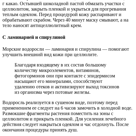
г какао. Остывшей шоколадной пастой обмазать участки с
целлюлитом, закрыть пленкой и укрыться для прогревания
теплым одеялом. Перед процедурой кожу распаривают и
обрабатывают скрабом. Через 40 минут маску смывают, а на
тело наносят антицеллюлитный крем.
С ламинарией и спирулиной
Морские водоросли — ламинария и спирулина — помогают
улучшить внешний вид кожи при целлюлите.
Благодаря входящему в их состав большому
количеству микроэлементов, витаминов,
фитогормонов они при контакте с эпидермисом
насыщают его минералами, способствуют
удалению отеков и активизируют выход токсинов
из организма через потовые железы.
Водоросль реализуется в сушеном виде, поэтому перед
применением ее следует на 6 часов замочить в холодной воде.
Размокшие фрагменты растения поместить на зоны с
целлюлитом и прикрыть пленкой. Для усиления лечебного
действия следует накрыться одеялом и час отдохнуть. После
окончания процедуры принять душ.