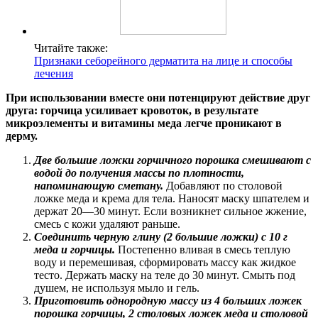
Читайте также:
Признаки себорейного дерматита на лице и способы
лечения
При использовании вместе они потенцируют действие друг
друга: горчица усиливает кровоток, в результате
микроэлементы и витамины меда легче проникают в
дерму.
Две большие ложки горчичного порошка смешивают с
водой до получения массы по плотности,
напоминающую сметану.
Добавляют по столовой
ложке меда и крема для тела. Наносят маску шпателем и
держат 20—30 минут. Если возникнет сильное жжение,
смесь с кожи удаляют раньше.
Соединить черную глину (2 большие ложки) с 10 г
меда и горчицы.
Постепенно вливая в смесь теплую
воду и перемешивая, сформировать массу как жидкое
тесто. Держать маску на теле до 30 минут. Смыть под
душем, не используя мыло и гель.
Приготовить однородную массу из 4 больших ложек
порошка горчицы, 2 столовых ложек меда и столовой