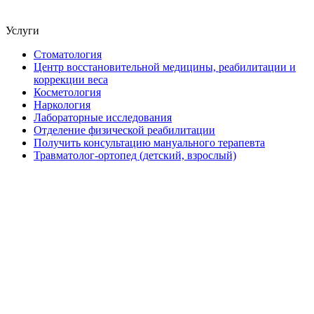
Услуги
Стоматология
Центр восстановительной медицины, реабилитации и
коррекции веса
Косметология
Наркология
Лабораторные исследования
Отделение физической реабилитации
Получить консультацию мануального терапевта
Травматолог-ортопед (детский, взрослый)