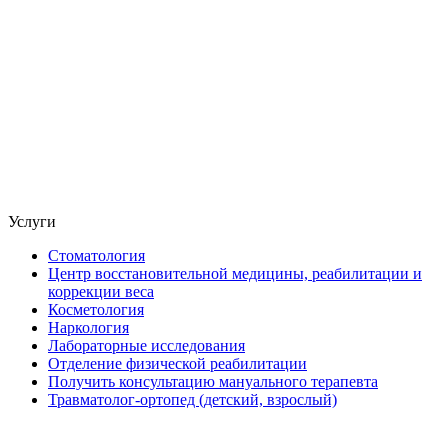
Услуги
Стоматология
Центр восстановительной медицины, реабилитации и
коррекции веса
Косметология
Наркология
Лабораторные исследования
Отделение физической реабилитации
Получить консультацию мануального терапевта
Травматолог-ортопед (детский, взрослый)