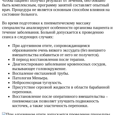
Чтобы пациент получил результат от лечения, оно обязано
быть комплексным, программу занятий составляет опытный
врач. Процедура не является основным способом влияния на
состояние больного.
Во время подготовки к пневматическому массажу
специалисты анализируют особенности организма пациента и
течение заболевания. Больной допускается к проведению
сеанса в следующих случаях:
При адгезивном отите, сопровождающимся
образованием очень вязкого экссудата (без внешнего
вмешательства избавиться от него не получится).
В период восстановления после терапии.
Диагностировано заболевание кровеносных сосудов,
вызывающее головокружение.
Воспаление евстахиевой трубы.
Патология Меньера.
Нейросенсорная тугоухость.
Присутствие серозной жидкости в области барабанной
перепонки.
Восстановление после оперативного вмешательства –
пневмомассаж позволяет улучшить подвижность
косточек, а также эластичность перепонки.