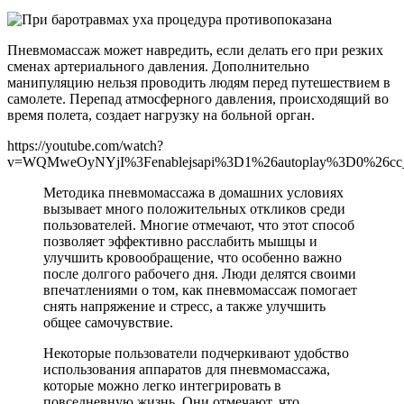
Пневмомассаж может навредить, если делать его при резких
сменах артериального давления. Дополнительно
манипуляцию нельзя проводить людям перед путешествием в
самолете. Перепад атмосферного давления, происходящий во
время полета, создает нагрузку на больной орган.
https://youtube.com/watch?
v=WQMweOyNYjI%3Fenablejsapi%3D1%26autoplay%3D0%26cc_
Методика пневмомассажа в домашних условиях
вызывает много положительных откликов среди
пользователей. Многие отмечают, что этот способ
позволяет эффективно расслабить мышцы и
улучшить кровообращение, что особенно важно
после долгого рабочего дня. Люди делятся своими
впечатлениями о том, как пневмомассаж помогает
снять напряжение и стресс, а также улучшить
общее самочувствие.
Некоторые пользователи подчеркивают удобство
использования аппаратов для пневмомассажа,
которые можно легко интегрировать в
повседневную жизнь. Они отмечают, что