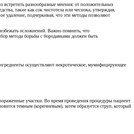
но встретить разнообразные мнения: от положительных
тва, такие как сок чистотела или чеснока, утверждая,
ое удаление, подчеркивая, что эти методы позволяют
ы избежать осложнений. Важно помнить, что
ыбор метода борьбы с бородавками должен быть
и ингредиенты осуществляют некротическое, мумифицирующее
 пораженные участки. Во время проведения процедуры пациент
новится темным (коричневым), затем образуется струп, который