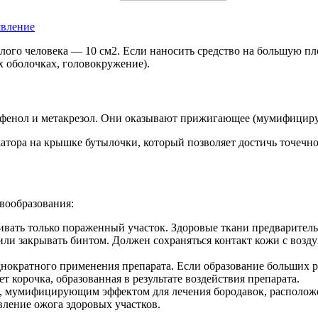
явление
ого человека — 10 см2. Если наносить средство на большую пл
х оболочках, головокружение).
фенол и метакрезол. Они оказывают прижигающее (мумифицирующ
атора на крышке бутылочки, который позволяет достичь точечно
вообразования:
гивать только пораженный участок. Здоровые ткани предварите
или закрывать бинтом. Должен сохраняться контакт кожи с возд
днократного применения препарата. Если образование больших ра
ет корочка, образованная в результате воздействия препарата.
, мумифицирующим эффектом для лечения бородавок, расположе
вление ожога здоровых участков.