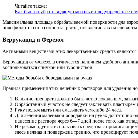
Читайте также:
Как быстро убрать водяную мозоль и предупредить ее по
Максимальная площадь обрабатываемой поверхности для взросл
подофиллотоксина (тошнота, рвота, появление язв на слизисты
Веррукацид и Ферезол
Активными веществами этих лекарственных средств являются 
Веррукацид от Ферезола отличается наличием удобного апплик
воспользоваться спичкой или зубочисткой.
Правила применения этих лечебных растворов для удаления но
Влияние препарата должно быть четко локальным, затра
Обработанный участок не следует заклеивать пластырем 
Руку нельзя мыть или смазывать чем-либо 24 часа.
Для лечения маленькой бородавки на руках достаточно о
нанесение раствора через 6—7 дней после того, как отпад
Не рекомендуется использовать средства с прижигающим
здесь нежная и подвержена трению, что провоцирует поя