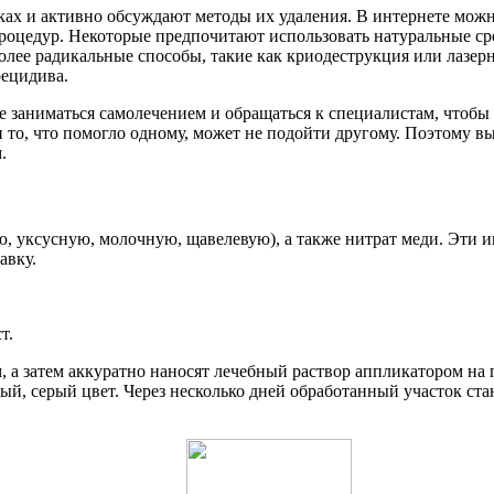
ках и активно обсуждают методы их удаления. В интернете мож
оцедур. Некоторые предпочитают использовать натуральные средс
лее радикальные способы, такие как криодеструкция или лазерн
рецидива.
не заниматься самолечением и обращаться к специалистам, чтоб
и то, что помогло одному, может не подойти другому. Поэтому в
.
ю, уксусную, молочную, щавелевую), а также нитрат меди. Эт
авку.
т.
 а затем аккуратно наносят лечебный раствор аппликатором на
ый, серый цвет. Через несколько дней обработанный участок ста