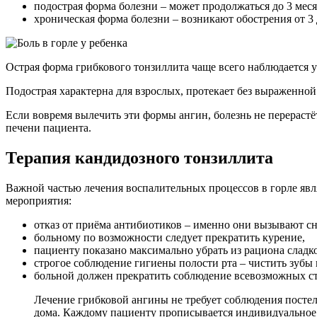
подострая форма болезни – может продолжаться до 3 меся
хроническая форма болезни – возникают обострения от 3 д
Острая форма грибкового тонзиллита чаще всего наблюдается у
Подострая характерна для взрослых, протекает без выраженной
Если вовремя вылечить эти формы ангин, болезнь не перерастё
печени пациента.
Терапия кандидозного тонзиллита
Важной частью лечения воспалительных процессов в горле явл
мероприятия:
отказ от приёма антибиотиков – именно они вызывают сн
больному по возможности следует прекратить курение,
пациенту показано максимально убрать из рациона сладко
строгое соблюдение гигиены полости рта – чистить зубы н
больной должен прекратить соблюдение всевозможных ст
Лечение грибковой ангины не требует соблюдения постель
дома. Каждому пациенту прописывается индивидуальное ле