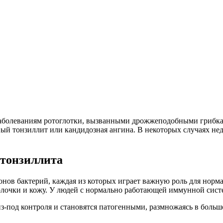
болеваниям ротоглотки, вызванными дрожжеподобными грибками 
вый тонзиллит или кандидозная ангина. В некоторых случаях н
 тонзиллита
онов бактерий, каждая из которых играет важную роль для нор
болочки и кожу. У людей с нормально работающей иммунной сис
 из-под контроля и становятся патогенными, размножаясь в больш