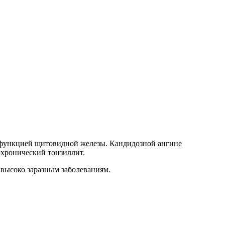
й функцией щитовидной железы. Кандидозной ангине
 хронический тонзиллит.
к высоко заразным заболеваниям.