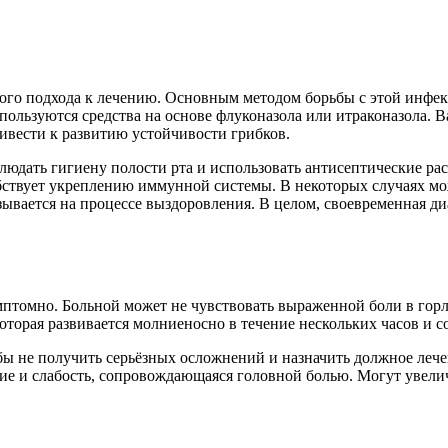
сного подхода к лечению. Основным методом борьбы с этой инфе
спользуются средства на основе флуконазола или итраконазола. 
ивести к развитию устойчивости грибков.
юдать гигиену полости рта и использовать антисептические ра
бствует укреплению иммунной системы. В некоторых случаях мо
азывается на процессе выздоровления. В целом, своевременная д
мптомно. Больной может не чувствовать выраженной боли в гор
которая развивается молниеносно в течение нескольких часов и 
бы не получить серьёзных осложнений и назначить должное лече
ние и слабость, сопровождающаяся головной болью. Могут увел