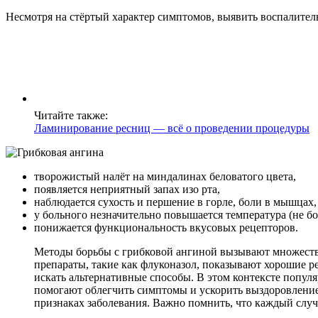
Несмотря на стёртый характер симптомов, выявить воспалите
Читайте также:
Ламинирование ресниц — всё о проведении процедуры
творожистый налёт на миндалинах беловатого цвета,
появляется неприятный запах изо рта,
наблюдается сухость и першение в горле, боли в мышцах,
у больного незначительно повышается температура (не бо
понижается функциональность вкусовых рецепторов.
Методы борьбы с грибковой ангиной вызывают множеств
препараты, такие как флуконазол, показывают хорошие р
искать альтернативные способы. В этом контексте популя
помогают облегчить симптомы и ускорить выздоровление
признаках заболевания. Важно помнить, что каждый слу