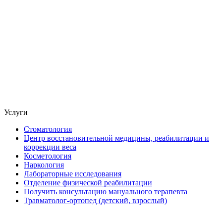
Услуги
Стоматология
Центр восстановительной медицины, реабилитации и
коррекции веса
Косметология
Наркология
Лабораторные исследования
Отделение физической реабилитации
Получить консультацию мануального терапевта
Травматолог-ортопед (детский, взрослый)