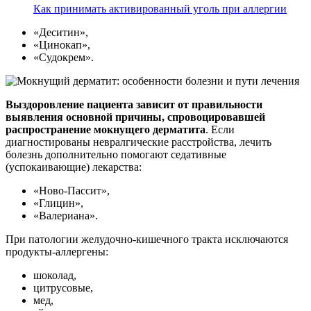
Как принимать активированный уголь при аллергии
«Деситин»,
«Цинокап»,
«Судокрем».
Выздоровление пациента зависит от правильности
выявления основной причины, спровоцировавшей
распространение мокнущего дерматита
. Если
диагностированы невралгические расстройства, лечить
болезнь дополнительно помогают седативные
(успокаивающие) лекарства:
«Ново-Пассит»,
«Глицин»,
«Валериана».
При патологии желудочно-кишечного тракта исключаются
продукты-аллергены:
шоколад,
цитрусовые,
мед,