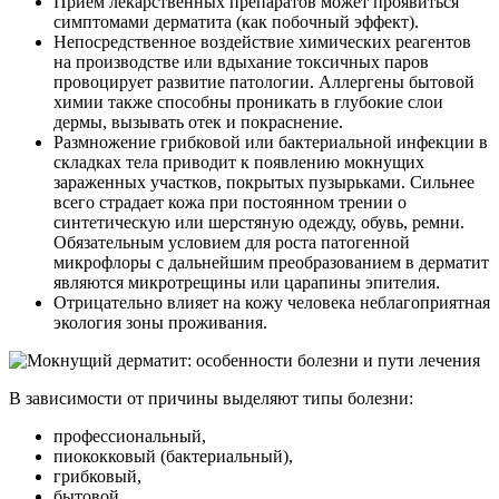
Прием лекарственных препаратов может проявиться
симптомами дерматита (как побочный эффект).
Непосредственное воздействие химических реагентов
на производстве или вдыхание токсичных паров
провоцирует развитие патологии. Аллергены бытовой
химии также способны проникать в глубокие слои
дермы, вызывать отек и покраснение.
Размножение грибковой или бактериальной инфекции в
складках тела приводит к появлению мокнущих
зараженных участков, покрытых пузырьками. Сильнее
всего страдает кожа при постоянном трении о
синтетическую или шерстяную одежду, обувь, ремни.
Обязательным условием для роста патогенной
микрофлоры с дальнейшим преобразованием в дерматит
являются микротрещины или царапины эпителия.
Отрицательно влияет на кожу человека неблагоприятная
экология зоны проживания.
В зависимости от причины выделяют типы болезни:
профессиональный,
пиококковый (бактериальный),
грибковый,
бытовой.