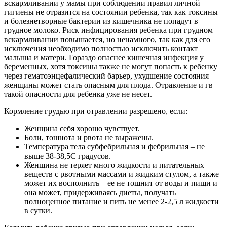
вскармливании у мамы при соблюдении правил личной
гигиены не отразится на состоянии ребенка, так как токсины
и болезнетворные бактерии из кишечника не попадут в
грудное молоко. Риск инфицирования ребенка при грудном
вскармливании повышается, но ненамного, так как для его
исключения необходимо полностью исключить контакт
малыша и матери. Гораздо опаснее кишечная инфекция у
беременных, хотя токсины также не могут попасть к ребенку
через гематоэнцефалический барьер, ухудшение состояния
женщины может стать опасным для плода. Отравление и гв
такой опасности для ребенка уже не несет.
Кормление грудью при отравлении разрешено, если:
Женщина себя хорошо чувствует.
Боли, тошнота и рвота не выражены.
Температура тела субфебрильная и фебрильная – не
выше 38-38,5С градусов.
Женщина не теряет много жидкости и питательных
веществ с рвотными массами и жидким стулом, а также
может их восполнить – ее не тошнит от воды и пищи и
она может, придерживаясь диеты, получать
полноценное питание и пить не менее 2-2,5 л жидкости
в сутки.