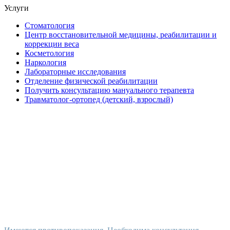
Услуги
Стоматология
Центр восстановительной медицины, реабилитации и
коррекции веса
Косметология
Наркология
Лабораторные исследования
Отделение физической реабилитации
Получить консультацию мануального терапевта
Травматолог-ортопед (детский, взрослый)