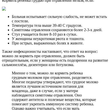
Кормить ребенка грудью при отравлении нельзя, если:
Больная испытывает сильную слабость, не может встать
с постели.
Температура тела выше 39-40 С градусов.
Симптомы отравления сохраняются более 2-3-х дней.
Стул учащается более 8-10 раз в сутки.
У женщины неукротимая рвота и тошнота.
При острых, выраженных болях в животе.
Также инфекционисты настаивают, что ответ на вопрос:
можно ли кормить при отравлении, должен быть
отрицательным, если у женщины есть подозрении на развитие
сальмонеллёза, дизентерии или ботулизма.
Мнение о том, можно ли кормить ребенка
грудным молоком при отравлении, разделяется.
Многие педиатры утверждают, что грудное молоко
является лучшим источником питания для
младенца, даже в случае, если у матери
наблюдаются симптомы отравления. Оно
содержит антитела и полезные вещества, которые
помогают укрепить иммунную систему ребенка.
Однако важно учитывать, что если мать