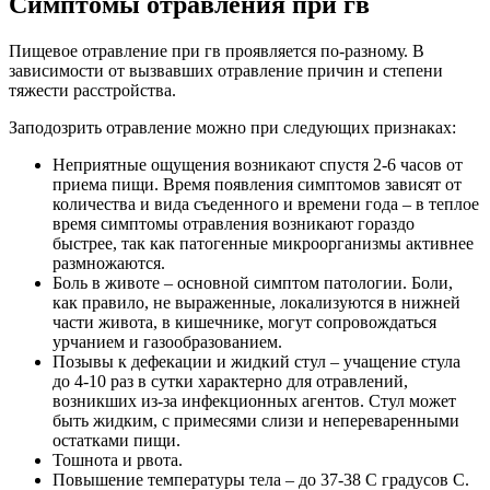
Симптомы отравления при гв
Пищевое отравление при гв проявляется по-разному. В
зависимости от вызвавших отравление причин и степени
тяжести расстройства.
Заподозрить отравление можно при следующих признаках:
Неприятные ощущения возникают спустя 2-6 часов от
приема пищи. Время появления симптомов зависят от
количества и вида съеденного и времени года – в теплое
время симптомы отравления возникают гораздо
быстрее, так как патогенные микроорганизмы активнее
размножаются.
Боль в животе – основной симптом патологии. Боли,
как правило, не выраженные, локализуются в нижней
части живота, в кишечнике, могут сопровождаться
урчанием и газообразованием.
Позывы к дефекации и жидкий стул – учащение стула
до 4-10 раз в сутки характерно для отравлений,
возникших из-за инфекционных агентов. Стул может
быть жидким, с примесями слизи и непереваренными
остатками пищи.
Тошнота и рвота.
Повышение температуры тела – до 37-38 С градусов С.