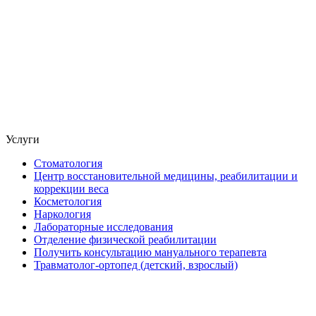
Услуги
Стоматология
Центр восстановительной медицины, реабилитации и
коррекции веса
Косметология
Наркология
Лабораторные исследования
Отделение физической реабилитации
Получить консультацию мануального терапевта
Травматолог-ортопед (детский, взрослый)