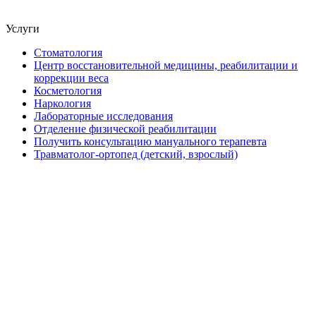
Услуги
Стоматология
Центр восстановительной медицины, реабилитации и
коррекции веса
Косметология
Наркология
Лабораторные исследования
Отделение физической реабилитации
Получить консультацию мануального терапевта
Травматолог-ортопед (детский, взрослый)