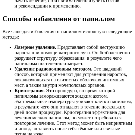
начать лечение, стоит внимательно изучить состав
и рекомендации к применению.
Способы избавления от папиллом
Все чаще для избавления от папиллом используют следующие
методы:
Лазерное удаление.
Представляет собой деструкцию
нароста при помощи лазерного луча. Он безболезненно
разрушает структуру образования, в результате чего
папиллома постепенно отмирает.
Удаление радиоволновым методом.
Это щадящий
способ, который применяют для устранения наростов,
локализующихся на слизистых оболочках интимных
мест, а также внутри мочеполовых органов.
Криотерапия
. Это процедура, во время которой
папилломы замораживаются жидким азотом.
Экстремальные температуры убивают клетки папиллом,
в результате чего они отпадают в течение нескольких
дней после процедуры. Криотерапия эффективна для
лечения мелких папиллом, но может потребоваться
повторное лечение. Этот метод может быть неприятным
и иногда оставлять после себя тёмные или светлые
пятна на коже.