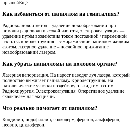
прыщейЕщё
Как избавиться от папиллом на гениталиях?
Радиоволновой метод – удаление новообразований при
помощи радиоволн высокой частоты, электрокоагуляция —
удаление путём воздействия током постоянной / переменной
частоты, криодеструкция – замораживание папиллом жидким
азотом, лазерное удаление – послойное прижигание
новообразований лазером.
Как убрать папилломы на половом органе?
Лазерная вапоризация. На нарост наводят луч лазера, который
полностью выжигает папиллому. Криодеструкция. На
патологические участки воздействуют жидким азотом.
Радиохирургия. Электрокоагуляция. Оперативное удаление
скальпелем для эксцизии.
Что реально помогает от папиллом?
Кондилин, подофиллин, солкодерм, ферезол, альфаферон,
неовир, циклоферон.