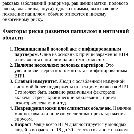
раковых заболеваний (например, рак шейки матки, полового
члена, влагалища, ануса), однако штаммы, вызывающие
появление папиллом, обычно относятся к низкому
онкогенному риску.
Факторы риска развития папиллом в интимной
области
Незащищенный половой акт с инфицированным
партнёром
. Одна из основных причин заражения ВПЧ
и появления папиллом на интимных местах.
Наличие нескольких половых партнёров.
Это
увеличивает вероятность контакта с инфицированным
ВПЧ.
Слабый иммунитет
. Люди с ослабленной иммунной
системой более подвержены инфекциям, включая ВПЧ.
Это может быть вызвано различными факторами,
включая стресс, хронические заболевания, приём
некоторых лекарств и т.д.
Повреждения кожи или слизистых оболочек
. Наличие
микротравм или порезов увеличивает риск заражения
вирусом.
Возраст
. Чаще всего ВПЧ диагностируется у молодых
людей в возрасте от 18 до 30 лет, что связано с началом