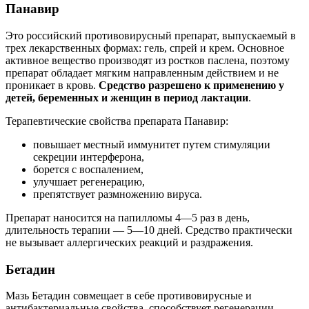
Панавир
Это российский противовирусный препарат, выпускаемый в
трех лекарственных формах: гель, спрей и крем. Основное
активное вещество производят из ростков паслена, поэтому
препарат обладает мягким направленным действием и не
проникает в кровь.
Средство разрешено к применению у
детей, беременных и женщин в период лактации
.
Терапевтические свойства препарата Панавир:
повышает местный иммунитет путем стимуляции
секреции интерферона,
борется с воспалением,
улучшает регенерацию,
препятствует размножению вируса.
Препарат наносится на папилломы 4—5 раз в день,
длительность терапии — 5—10 дней. Средство практически
не вызывает аллергических реакций и раздражения.
Бетадин
Мазь Бетадин совмещает в себе противовирусные и
антибактериальные свойства, способствует регенерации