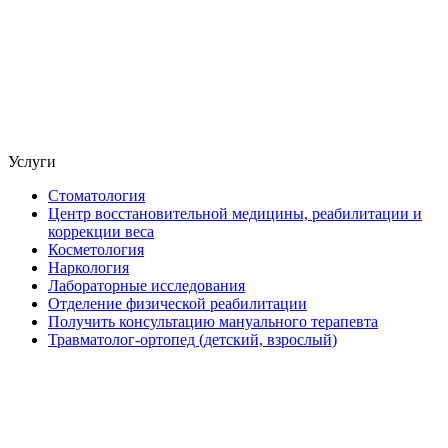
Услуги
Стоматология
Центр восстановительной медицины, реабилитации и
коррекции веса
Косметология
Наркология
Лабораторные исследования
Отделение физической реабилитации
Получить консультацию мануального терапевта
Травматолог-ортопед (детский, взрослый)