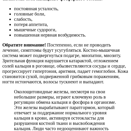
постоянная усталость,
головные боли,
слабость,
потеря аппетита,
мышечные судороги,
повышенная нервная возбудимость.
Обратите внимание!
Постепенно, если не проводить
лечение, симптомы будут усугубляться. Костно-мышечная
система может подвергнуться подагре, миопатии, миозиту.
Зрительная функция нарушается катарактой, отложением
солей кальция в роговице, обызвествляются сосуды и сердце,
прогрессирует гипертония, аритмия, падает гемоглобин. Кожа
становится сухой, подверженной грибковым поражениям,
ногти истончаются, волосы тускнеют и выпадают.
Околощитовидные железы, несмотря на свои
небольшие размеры, играют ключевую роль в
регуляции обмена кальция и фосфора в организме.
Эти железы вырабатывают паратгормон, который
отвечает за поддержание нормального уровня
кальция в крови, активируя остеокласты для
разрушения костной ткани и высвобождения
кальция. Люди часто недооценивают важность