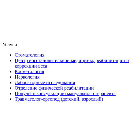
Услуги
Стоматология
Центр восстановительной медицины, реабилитации и
коррекции веса
Косметология
Наркология
Лабораторные исследования
Отделение физической реабилитации
Получить консультацию мануального терапевта
Травматолог-ортопед (детский, взрослый)