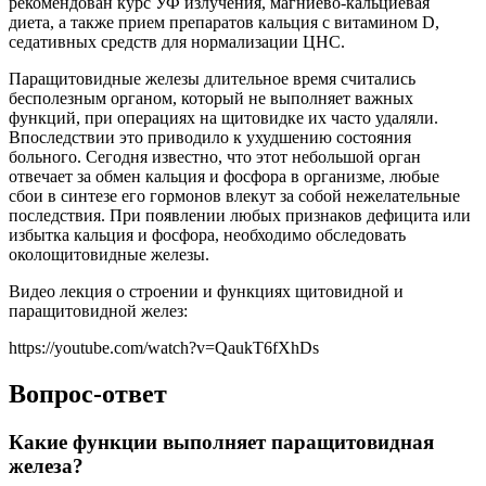
рекомендован курс УФ излучения, магниево-кальциевая
диета, а также прием препаратов кальция с витамином D,
седативных средств для нормализации ЦНС.
Паращитовидные железы длительное время считались
бесполезным органом, который не выполняет важных
функций, при операциях на щитовидке их часто удаляли.
Впоследствии это приводило к ухудшению состояния
больного. Сегодня известно, что этот небольшой орган
отвечает за обмен кальция и фосфора в организме, любые
сбои в синтезе его гормонов влекут за собой нежелательные
последствия. При появлении любых признаков дефицита или
избытка кальция и фосфора, необходимо обследовать
околощитовидные железы.
Видео лекция о строении и функциях щитовидной и
паращитовидной желез:
https://youtube.com/watch?v=QaukT6fXhDs
Вопрос-ответ
Какие функции выполняет паращитовидная
железа?