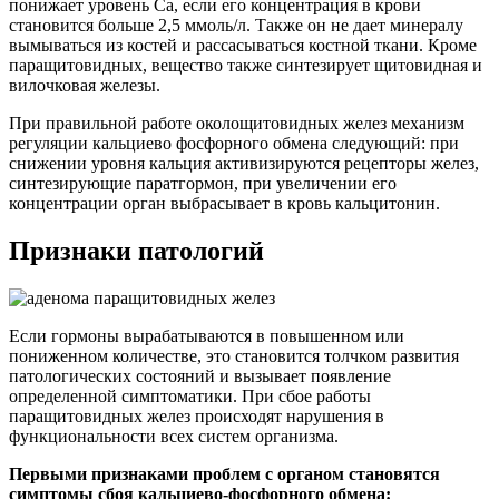
понижает уровень Са, если его концентрация в крови
становится больше 2,5 ммоль/л. Также он не дает минералу
вымываться из костей и рассасываться костной ткани. Кроме
паращитовидных, вещество также синтезирует щитовидная и
вилочковая железы.
При правильной работе околощитовидных желез механизм
регуляции кальциево фосфорного обмена следующий: при
снижении уровня кальция активизируются рецепторы желез,
синтезирующие паратгормон, при увеличении его
концентрации орган выбрасывает в кровь кальцитонин.
Признаки патологий
Если гормоны вырабатываются в повышенном или
пониженном количестве, это становится толчком развития
патологических состояний и вызывает появление
определенной симптоматики. При сбое работы
паращитовидных желез происходят нарушения в
функциональности всех систем организма.
Первыми признаками проблем с органом становятся
симптомы сбоя кальциево-фосфорного обмена: