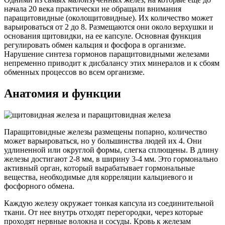
начала 20 века практически не обращали внимания
паращитовидные (околощитовидные). Их количество может
варьироваться от 2 до 8. Размещаются они около верхушки и
основания щитовидки, на ее капсуле. Основная функция
регулировать обмен кальция и фосфора в организме.
Нарушение синтеза гормонов паращитовидными железами
непременно приводит к дисбалансу этих минералов и к сбоям
обменных процессов во всем организме.
Анатомия и функции
Паращитовидные железы размещены попарно, количество
может варьироваться, но у большинства людей их 4. Они
удлиненной или округлой формы, слегка сплющены. В длину
железы достигают 2-8 мм, в ширину 3-4 мм. Это гормонально
активный орган, который вырабатывает гормональные
вещества, необходимые для корреляции кальциевого и
фосфорного обмена.
Каждую железу окружает тонкая капсула из соединительной
ткани. От нее внутрь отходят перегородки, через которые
проходят нервные волокна и сосуды. Кровь к железам