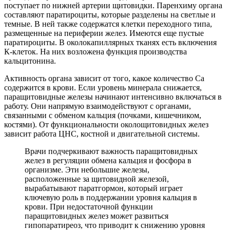
поступает по нижней артерии щитовидки. Паренхиму органа
составляют паратироциты, которые разделены на светлые и
темные. В ней также содержатся клетки переходного типа,
размещенные на периферии желез. Имеются еще пустые
паратироциты. В околокапиллярных тканях есть включения
К-клеток. На них возложена функция производства
кальцитонина.
Активность органа зависит от того, какое количество Са
содержится в крови. Если уровень минерала снижается,
паращитовидные железы начинают интенсивно включаться в
работу. Они напрямую взаимодействуют с органами,
связанными с обменом кальция (почками, кишечником,
костями). От функциональности околощитовидных желез
зависит работа ЦНС, костной и двигательной системы.
Врачи подчеркивают важность паращитовидных
желез в регуляции обмена кальция и фосфора в
организме. Эти небольшие железы,
расположенные за щитовидной железой,
вырабатывают паратгормон, который играет
ключевую роль в поддержании уровня кальция в
крови. При недостаточной функции
паращитовидных желез может развиться
гипопаратиреоз, что приводит к снижению уровня