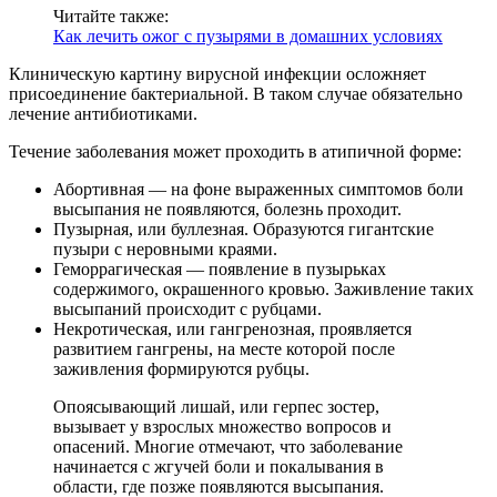
Читайте также:
Как лечить ожог с пузырями в домашних условиях
Клиническую картину вирусной инфекции осложняет
присоединение бактериальной. В таком случае обязательно
лечение антибиотиками.
Течение заболевания может проходить в атипичной форме:
Абортивная — на фоне выраженных симптомов боли
высыпания не появляются, болезнь проходит.
Пузырная, или буллезная. Образуются гигантские
пузыри с неровными краями.
Геморрагическая — появление в пузырьках
содержимого, окрашенного кровью. Заживление таких
высыпаний происходит с рубцами.
Некротическая, или гангренозная, проявляется
развитием гангрены, на месте которой после
заживления формируются рубцы.
Опоясывающий лишай, или герпес зостер,
вызывает у взрослых множество вопросов и
опасений. Многие отмечают, что заболевание
начинается с жгучей боли и покалывания в
области, где позже появляются высыпания.