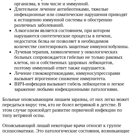
организма, в том числе и иммунной.
Длительное лечение антибиотиками, тяжелые
инфекционные или соматические нарушения приводят
к истощению иммунной системы и обострению
различных заболеваний.
Алкоголизм является состоянием, при котором
нарушаются синтетические процессы в печени,
недостаток белка не позволяет в необходимом
количестве синтезировать защитные иммуноглобулины.
Лучевая терапия, химиолечение у онкологических
больных сопровождается гибелью не только раковых
клеток, но и собственных здоровых лейкоцитов,
поэтому иммунный ответ также нарушается.
Лечение глюкокортикоидами, иммуносупрессорами
вызывает ятрогенное снижение иммунитета.
ВИЧ-инфекция вызывает гибель лейкоцитов и легкое
заражение любыми инфекционными патологиями.
Больные опоясывающим лишаем заразны, от них легко может
передаться вирус тем, кто не болел ветрянкой в детстве. В
этом случае произойдет развитие первичной инфекции по
типу ветряной оспы.
Опоясывающий лишай некоторые врачи относят к группе
психосоматики. Это патологические состояния, возникающие