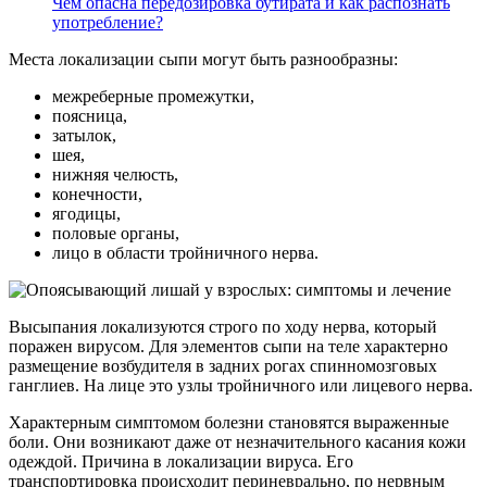
Чем опасна передозировка бутирата и как распознать
употребление?
Места локализации сыпи могут быть разнообразны:
межреберные промежутки,
поясница,
затылок,
шея,
нижняя челюсть,
конечности,
ягодицы,
половые органы,
лицо в области тройничного нерва.
Высыпания локализуются строго по ходу нерва, который
поражен вирусом. Для элементов сыпи на теле характерно
размещение возбудителя в задних рогах спинномозговых
ганглиев. На лице это узлы тройничного или лицевого нерва.
Характерным симптомом болезни становятся выраженные
боли. Они возникают даже от незначительного касания кожи
одеждой. Причина в локализации вируса. Его
транспортировка происходит периневрально, по нервным