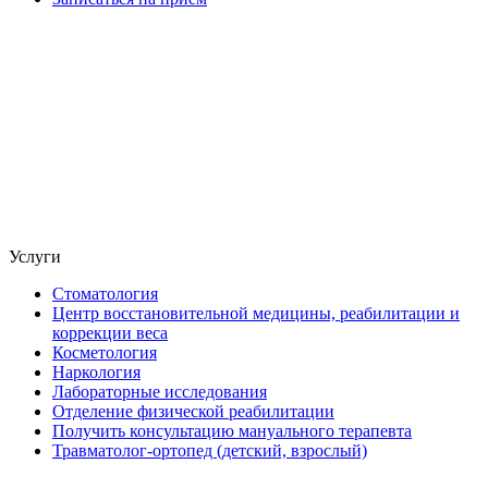
Услуги
Стоматология
Центр восстановительной медицины, реабилитации и
коррекции веса
Косметология
Наркология
Лабораторные исследования
Отделение физической реабилитации
Получить консультацию мануального терапевта
Травматолог-ортопед (детский, взрослый)