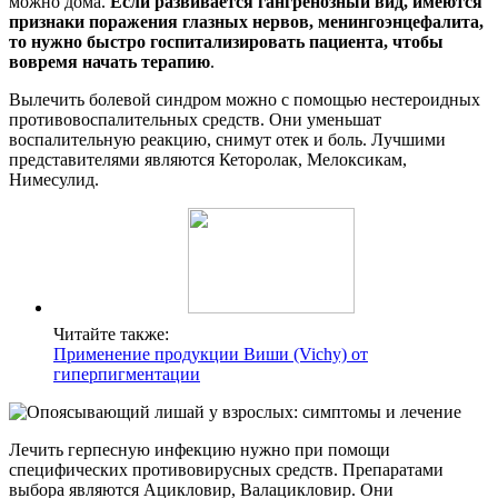
можно дома.
Если развивается гангренозный вид, имеются
признаки поражения глазных нервов, менингоэнцефалита,
то нужно быстро госпитализировать пациента, чтобы
вовремя начать терапию
.
Вылечить болевой синдром можно с помощью нестероидных
противовоспалительных средств. Они уменьшат
воспалительную реакцию, снимут отек и боль. Лучшими
представителями являются Кеторолак, Мелоксикам,
Нимесулид.
Читайте также:
Применение продукции Виши (Vichy) от
гиперпигментации
Лечить герпесную инфекцию нужно при помощи
специфических противовирусных средств. Препаратами
выбора являются Ацикловир, Валацикловир. Они