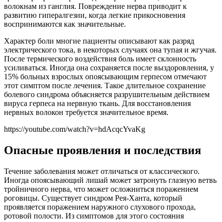
волокнам из ганглия. Повреждение нерва приводит к
развитию гипералгезии, когда легкие прикосновения
воспринимаются как значительные.
Характер боли многие пациенты описывают как разряд
электрического тока, в некоторых случаях она тупая и жгучая.
После термического воздействия боль имеет склонность
усиливаться. Иногда она сохраняется после выздоровления, у
15% больных взрослых опоясывающим герпесом отмечают
этот симптом после лечения. Такое длительное сохранение
болевого синдрома объясняется разрушительным действием
вируса герпеса на нервную ткань. Для восстановления
нервных волокон требуется значительное время.
https://youtube.com/watch?v=hdAcqcYvaKg
Опасные проявления и последствия
Течение заболевания может отличаться от классического.
Иногда опоясывающий лишай может затронуть глазную ветвь
тройничного нерва, что может осложниться поражением
роговицы. Существует синдром Рея-Ханта, который
проявляется поражением наружного слухового прохода,
ротовой полости. Из симптомов для этого состояния