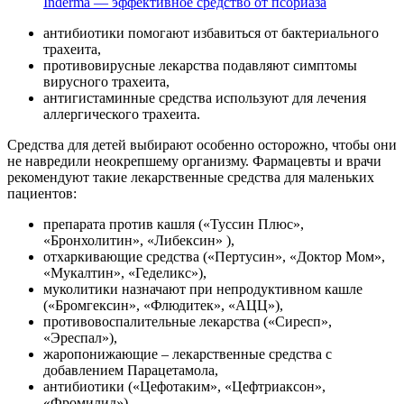
Inderma — эффективное средство от псориаза
антибиотики помогают избавиться от бактериального
трахеита,
противовирусные лекарства подавляют симптомы
вирусного трахеита,
антигистаминные средства используют для лечения
аллергического трахеита.
Средства для детей выбирают особенно осторожно, чтобы они
не навредили неокрепшему организму. Фармацевты и врачи
рекомендуют такие лекарственные средства для маленьких
пациентов:
препарата против кашля («Туссин Плюс»,
«Бронхолитин», «Либексин» ),
отхаркивающие средства («Пертусин», «Доктор Мом»,
«Мукалтин», «Геделикс»),
муколитики назначают при непродуктивном кашле
(«Бромгексин», «Флюдитек», «АЦЦ»),
противовоспалительные лекарства («Сиресп»,
«Эреспал»),
жаропонижающие – лекарственные средства с
добавлением Парацетамола,
антибиотики («Цефотаким», «Цефтриаксон»,
«Фромилид»)