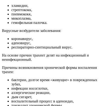
хламидии,
стрептококк,
пневмококк,
микоплазма,
гемофильная палочка.
Вирусные возбудители заболевания:
коронавирус,
аденовирус,
респираторно-синтициальный вирус.
На основе причин трахеит делят на инфекционный и
неинфекционный.
Причины возникновения хронической формы воспаления
трахеи:
бактерии, долгое время «живущие» в поврежденных
зубах,
инфекции носоглотки,
аллергические реакции,
дым сигарет,
воспалительный процесс в аденоидах,
тонзиллит хронической формы.