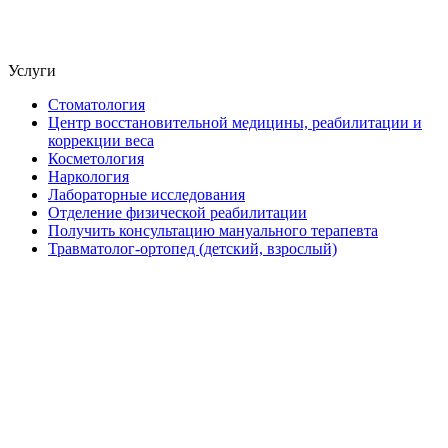
Услуги
Стоматология
Центр восстановительной медицины, реабилитации и
коррекции веса
Косметология
Наркология
Лабораторные исследования
Отделение физической реабилитации
Получить консультацию мануального терапевта
Травматолог-ортопед (детский, взрослый)