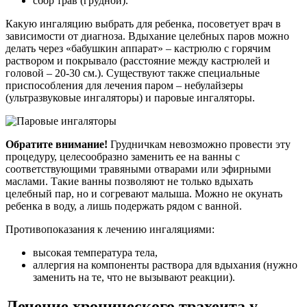
сбор трав (грудной).
Какую ингаляцию выбрать для ребенка, посоветует врач в
зависимости от диагноза. Вдыхание целебных паров можно
делать через «бабушкин аппарат» – кастрюлю с горячим
раствором и покрывало (расстояние между кастрюлей и
головой – 20-30 см.). Существуют также специальные
приспособления для лечения паром – небулайзеры
(ультразвуковые ингаляторы) и паровые ингаляторы.
Обратите внимание!
Грудничкам невозможно провести эту
процедуру, целесообразно заменить ее на ванны с
соответствующими травяными отварами или эфирными
маслами. Такие ванны позволяют не только вдыхать
целебный пар, но и согревают малыша. Можно не окунать
ребенка в воду, а лишь подержать рядом с ванной.
Противопоказания к лечению ингаляциями:
высокая температура тела,
аллергия на компоненты раствора для вдыхания (нужно
заменить на те, что не вызывают реакции).
Лечение хронического трахеита у