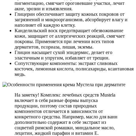
пигментацию, смягчает ороговевшие участки, лечит
акне, эрозии и изъязвления.
Глицерин обеспечивает защиту кожных покровов от
загрязнений и микроорганизмов, абсорбирует влагу и
наполняет ей каждую клетку.
Канделильский воск предотвращает обезвоживание
кожи, защищает от аллергических реакций, смягчает
покровы. Применяется при лечении всех типов
дерматитов, псориаза, лишая, экземы.
Глицин насыщает сухой эпидермис, делает его
эластичным и упругим, избавляет от трещин.
Сопутствующие компоненты: экстракт сливовых
косточек, лимонная кислота, полисахариды, ксантановая
медь.
На заметку! Комплекс лечебных средств Mustela
включает в себя разные формы выпуска
продукции, поэтому состав природных
компонентов отличается в зависимости от
конкретного средства. Например, масло для ванн
дополнительно содержит в себе экстракт из
соцветий римской ромашки, миндальное масло,
лецитин, жидкий парафин и витамин Е.