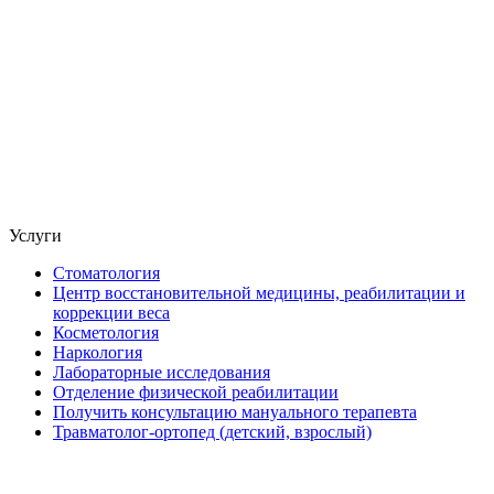
Услуги
Стоматология
Центр восстановительной медицины, реабилитации и
коррекции веса
Косметология
Наркология
Лабораторные исследования
Отделение физической реабилитации
Получить консультацию мануального терапевта
Травматолог-ортопед (детский, взрослый)