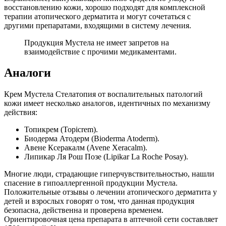
восстановлению кожи, хорошо подходят для комплексной
терапии атопического дерматита и могут сочетаться с
другими препаратами, входящими в систему лечения.
Продукция Мустела не имеет запретов на
взаимодействие с прочими медикаментами.
Аналоги
Крем Мустела Стелатопия от воспалительных патологий
кожи имеет несколько аналогов, идентичных по механизму
действия:
Топикрем (Topicrem).
Биодерма Атодерм (Bioderma Atoderm).
Авене Ксеракалм (Avene Xeracalm).
Липикар Ля Рош Позе (Lipikar La Roche Posay).
Многие люди, страдающие гиперчувствительностью, нашли
спасение в гипоаллергенной продукции Мустела.
Положительные отзывы о лечении атопического дерматита у
детей и взрослых говорят о том, что данная продукция
безопасна, действенна и проверена временем.
Ориентировочная цена препарата в аптечной сети составляет