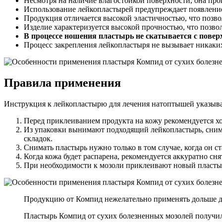
Несмотря на наличие влагостойкой поверхности, она про
Использование лейкопластырей предупреждает появление 
Продукция отличается высокой эластичностью, что позв
Изделие характеризуется высокой прочностью, что позво
В процессе ношения пластырь не скатывается с пове
Процесс закрепления лейкопластыря не вызывает никаких
Правила применения
Инструкция к лейкопластырю для лечения натоптышей указыва
Перед приклеиванием продукта на кожу рекомендуется 
Из упаковки вынимают подходящий лейкопластырь, снимаю
складок.
Снимать пластырь нужно только в том случае, когда он с
Когда кожа будет распарена, рекомендуется аккуратно сн
При необходимости к мозоли приклеивают новый пласты
Продукцию от Компид нежелательно применять дольше дв
Пластырь Компид от сухих болезненных мозолей получил