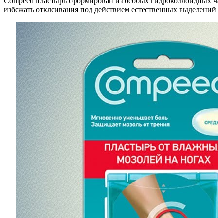
Compeed пластырь сформирован из особых гидроколлоидных ча
избежать отклеивания под действием естественных выделений