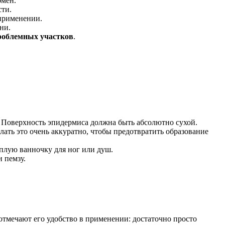
бмен.
сти.
 применении.
ни.
проблемных участков
.
Поверхность эпидермиса должна быть абсолютно сухой.
ать это очень аккуратно, чтобы предотвратить образование
еплую ванночку для ног или душ.
 пемзу.
тмечают его удобство в применении: достаточно просто