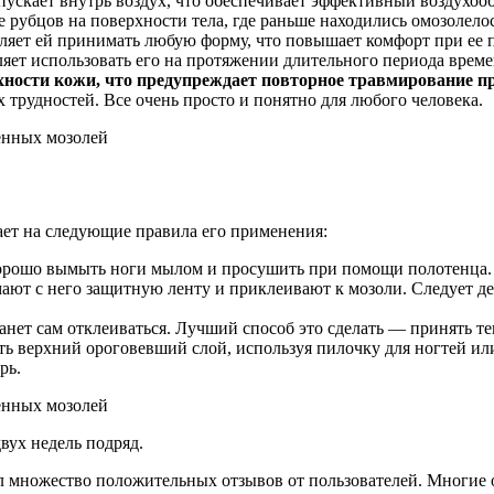
пускает внутрь воздух, что обеспечивает эффективный воздухоо
рубцов на поверхности тела, где раньше находились омозолело
оляет ей принимать любую форму, что повышает комфорт при ее
ляет использовать его на протяжении длительного периода време
рхности кожи, что предупреждает повторное травмирование 
 трудностей. Все очень просто и понятно для любого человека.
ет на следующие правила его применения:
хорошо вымыть ноги мылом и просушить при помощи полотенца. 
т с него защитную ленту и приклеивают к мозоли. Следует дел
танет сам отклеиваться. Лучший способ это сделать — принять т
ять верхний ороговевший слой, используя пилочку для ногтей или
рь.
ух недель подряд.
 множество положительных отзывов от пользователей. Многие о