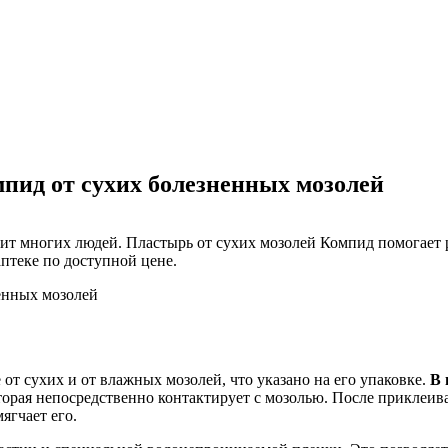
пид от сухих болезненных мозолей
т многих людей. Пластырь от сухих мозолей Компид помогает р
птеке по доступной цене.
от сухих и от влажных мозолей, что указано на его упаковке.
В 
торая непосредственно контактирует с мозолью. После приклеи
ягчает его.