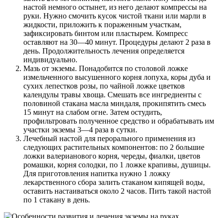
настой немного остынет, из него делают компрессы на
руки. Нужно смочить кусок чистой ткани или марли в
жидкости, приложить к пораженным участкам,
зафиксировать бинтом или пластырем. Компресс
оставляют на 30—40 минут. Процедуры делают 2 раза в
день. Продолжительность лечения определяется
индивидуально.
Мазь от экземы. Понадобится по столовой ложке
измельченного высушенного корня лопуха, коры дуба и
сухих лепестков розы, по чайной ложке цветков
календулы травы хвоща. Смешать все ингредиенты с
половиной стакана масла миндаля, прокипятить смесь
15 минут на слабом огне. Затем остудить,
профильтровать полученное средство и обрабатывать им
участки экземы 3—4 раза в сутки.
Лечебный настой для перорального применения из
следующих растительных компонентов: по 2 большие
ложки валерианового корня, череды, фиалки, цветов
ромашки, корня солодки, по 1 ложке крапивы, душицы.
Для приготовления напитка нужно 1 ложку
лекарственного сбора залить стаканом кипящей воды,
оставить настаиваться около 2 часов. Пить такой настой
по 1 стакану в день.