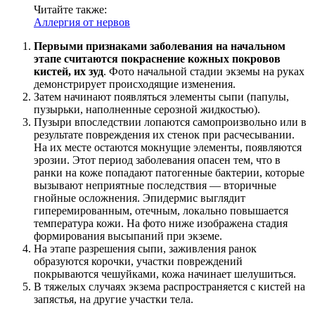
Читайте также:
Аллергия от нервов
Первыми признаками заболевания на начальном
этапе считаются покраснение кожных покровов
кистей, их зуд
. Фото начальной стадии экземы на руках
демонстрирует происходящие изменения.
Затем начинают появляться элементы сыпи (папулы,
пузырьки, наполненные серозной жидкостью).
Пузыри впоследствии лопаются самопроизвольно или в
результате повреждения их стенок при расчесывании.
На их месте остаются мокнущие элементы, появляются
эрозии. Этот период заболевания опасен тем, что в
ранки на коже попадают патогенные бактерии, которые
вызывают неприятные последствия — вторичные
гнойные осложнения. Эпидермис выглядит
гиперемированным, отечным, локально повышается
температура кожи. На фото ниже изображена стадия
формирования высыпаний при экземе.
На этапе разрешения сыпи, заживления ранок
образуются корочки, участки повреждений
покрываются чешуйками, кожа начинает шелушиться.
В тяжелых случаях экзема распространяется с кистей на
запястья, на другие участки тела.