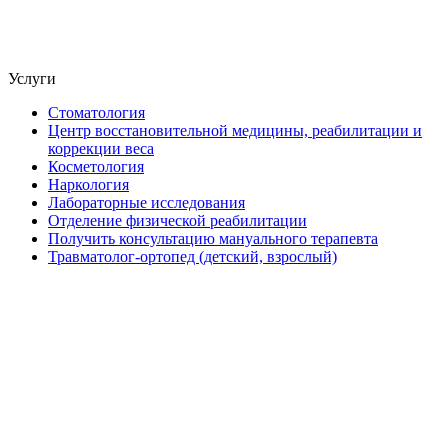
Услуги
Стоматология
Центр восстановительной медицины, реабилитации и
коррекции веса
Косметология
Наркология
Лабораторные исследования
Отделение физической реабилитации
Получить консультацию мануального терапевта
Травматолог-ортопед (детский, взрослый)