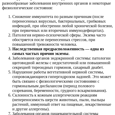
разнообразные заболевания внутренних органов и некоторые
физиологические состояния:
Снижение иммунитета по разным причинам (после
перенесенных вирусных, бактериальных, грибковых
инфекций, при обострении любой хронической болезни,
при первичных или вторичных иммунодефицитах).
Патология нервно-психической сферы. Экзема часто
обостряется после перенесенных стрессов, при
повышенной тревожности человека.
Наследственная предрасположенность — одна из
самых частых причин экземы
.
Заболевания органов эндокринной системы: патологии
щитовидной железы с недостаточной или повышенной
секрецией тиреоидных гормонов, сахарный диабет.
Нарушение работы вегетативной нервной системы,
сопровождающиеся гипергидрозом ладоней. Это может
быть связано с физиологическими состояниями с
гормональным дисбалансом (период полового
созревания, беременности, грудного вскармливания).
Склонность к кожным аллергическим реакциям
(непереносимость шерсти животных, пыли, пыльцы
растений, иммунный ответ на пищевые, лекарственные
и другие аллергены).
Заболевания органов пищеварительной системы