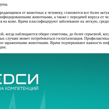
зуны.
ередающимся от животных к человеку, становится все более акт
инфицированными животными, а также с передачей вируса от че
 на коже. Врачи классифицируют заболевание на легкую, сред
ой, когда наблюдаются общие симптомы, до более серьезной, ко
лых случаях может потребоваться госпитализация. Профилактик
ьно зараженными животными. Врачи подчеркивают важность инф
ции.