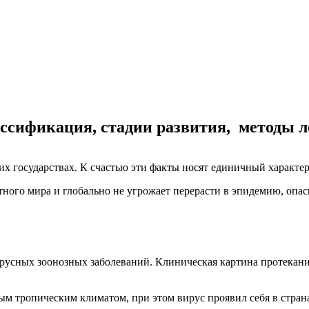
ассификация, стадии развития, методы 
их государствах. К счастью эти факты носят единичный характе
отного мира и глобально не угрожает перерасти в эпидемию, оп
ирусных зоонозных заболеваний. Клиническая картина протекания
ым тропическим климатом, при этом вирус проявил себя в стра