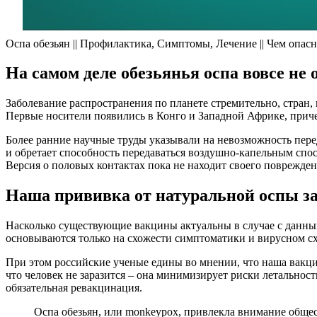
Оспа обезьян || Профилактика, Симптомы, Лечение || Чем опасн
На самом деле обезьянья оспа вовсе не 
Заболевание распространения по планете стремительно, стран,
Первые носители появились в Конго и Западной Африке, приче
Более ранние научные труды указывали на невозможность перед
и обретает способность передаваться воздушно-капельным спос
Версия о половых контактах пока не находит своего поврежден
Наша прививка от натуральной оспы за
Насколько существующие вакцины актуальны в случае с данным
основываются только на схожести симптоматики и вирусном сх
При этом российские ученые едины во мнении, что наша вакцин
что человек не заразится – она минимизирует риски летальнос
обязательная ревакцинация.
Оспа обезьян, или monkeypox, привлекла внимание общес