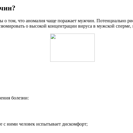
жчин?
ы о том, что аномалия чаще поражает мужчин. Потенциально ри
езюмировать о высокой концентрации вируса в мужской сперме, 
чения болезни:
те с ними человек испытывает дискомфорт;