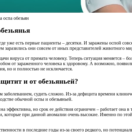
а оспа обезьян
обезьянья
 где уже есть первые пациенты – десятки. И заражены оспой сов
м заразились они совсем от иных представителей животного ми
ачи вируса от примата человеку. Теперь ситуация меняется – бо
обом от зараженного человека к здоровому. А возможно, появил
ия, но и полностью не исключается.
щитит и от обезьяньей?
 заболеванием, судить сложно. Из-за дефицита времени клинич
одстве обычной оспы и обезьяньей.
а эффективна, но срок ее действия ограничен – работает она в 
ти, которые при данной аномалии очень высокие. Именно по это
твенности в последние годы из-за своего редкого, но потенциа