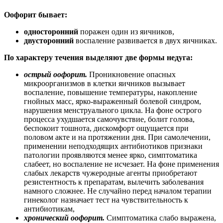
Оофорит бывает:
односторонний
поражен один из яичников,
двусторонний
воспаление развивается в двух яичниках.
По характеру течения выделяют две формы недуга:
острый оофорит.
Проникновение опасных
микроорганизмов в клетки яичников вызывает
воспаление, повышение температуры, накопление
гнойных масс, ярко-выраженный болевой синдром,
нарушения менструального цикла. На фоне острого
процесса ухудшается самочувствие, болит голова,
беспокоит тошнота, дискомфорт ощущается при
половом акте и на протяжении дня. При самолечении,
применении неподходящих антибиотиков признаки
патологии проявляются менее ярко, симптоматика
слабеет, но воспаление не исчезает. На фоне применения
слабых лекарств чужеродные агенты приобретают
резистентность к препаратам, вылечить заболевания
намного сложнее. Не случайно перед началом терапии
гинеколог назначает тест на чувствительность к
антибиотикам,
хронический оофорит.
Симптоматика слабо выражена,