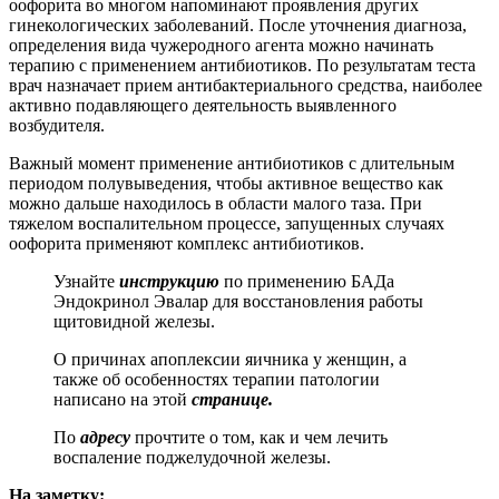
оофорита во многом напоминают проявления других
гинекологических заболеваний. После уточнения диагноза,
определения вида чужеродного агента можно начинать
терапию с применением антибиотиков. По результатам теста
врач назначает прием антибактериального средства, наиболее
активно подавляющего деятельность выявленного
возбудителя.
Важный момент применение антибиотиков с длительным
периодом полувыведения, чтобы активное вещество как
можно дальше находилось в области малого таза. При
тяжелом воспалительном процессе, запущенных случаях
оофорита применяют комплекс антибиотиков.
Узнайте
инструкцию
по применению БАДа
Эндокринол Эвалар для восстановления работы
щитовидной железы.
О причинах апоплексии яичника у женщин, а
также об особенностях терапии патологии
написано на этой
странице.
По
адресу
прочтите о том, как и чем лечить
воспаление поджелудочной железы.
На заметку: