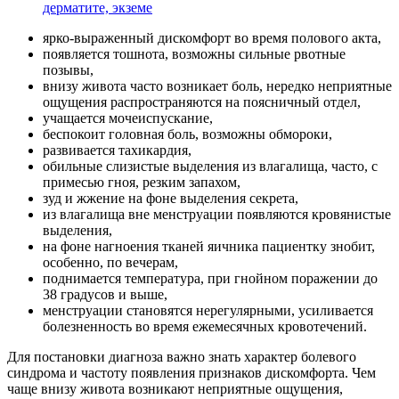
дерматите, экземе
ярко-выраженный дискомфорт во время полового акта,
появляется тошнота, возможны сильные рвотные
позывы,
внизу живота часто возникает боль, нередко неприятные
ощущения распространяются на поясничный отдел,
учащается мочеиспускание,
беспокоит головная боль, возможны обмороки,
развивается тахикардия,
обильные слизистые выделения из влагалища, часто, с
примесью гноя, резким запахом,
зуд и жжение на фоне выделения секрета,
из влагалища вне менструации появляются кровянистые
выделения,
на фоне нагноения тканей яичника пациентку знобит,
особенно, по вечерам,
поднимается температура, при гнойном поражении до
38 градусов и выше,
менструации становятся нерегулярными, усиливается
болезненность во время ежемесячных кровотечений.
Для постановки диагноза важно знать характер болевого
синдрома и частоту появления признаков дискомфорта. Чем
чаще внизу живота возникают неприятные ощущения,