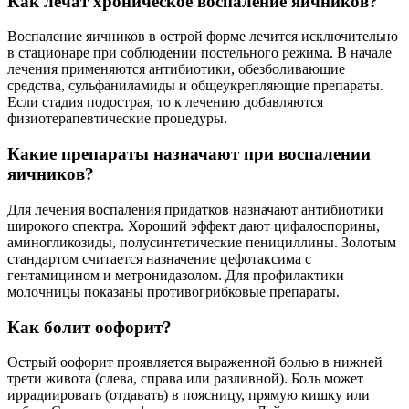
Как лечат хроническое воспаление яичников?
Воспаление яичников в острой форме лечится исключительно
в стационаре при соблюдении постельного режима. В начале
лечения применяются антибиотики, обезболивающие
средства, сульфаниламиды и общеукрепляющие препараты.
Если стадия подострая, то к лечению добавляются
физиотерапевтические процедуры.
Какие препараты назначают при воспалении
яичников?
Для лечения воспаления придатков назначают антибиотики
широкого спектра. Хороший эффект дают цифалоспорины,
аминогликозиды, полусинтетические пенициллины. Золотым
стандартом считается назначение цефотаксима с
гентамицином и метронидазолом. Для профилактики
молочницы показаны противогрибковые препараты.
Как болит оофорит?
Острый оофорит проявляется выраженной болью в нижней
трети живота (слева, справа или разливной). Боль может
иррадиировать (отдавать) в поясницу, прямую кишку или