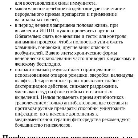
для восстановления силы иммунитета,
максимальное лечебное воздействие дает сочетание
перорального приема препаратов и применение
вагинальных свечей,
в период лечения запрещена половая жизнь, при
выявлении ИППП, нужно пролечить партнера.
Обязательно сдать все анализы и тесты для контроля
динамики процесса, чтобы полностью уничтожить
хламидии, гонококки, другие виды опасных
возбудителей. Важно знать: хронические формы
венерических заболеваний часто приводят к мужскому и
женскому бесплодию,
положительный результат дает спринцевание с
использованием отваров ромашки, зверобоя, календулы,
шалфея. Лекарственные травы проявляют слабое
бактерицидное действие, снижают раздражение,
уменьшают зуд на фоне гнойных и слизистых
выделений. Нельзя подменять прием антибиотиков
траволечением: только антибактериальные составы и
противовирусные препараты способны уничтожить
инфекцию, но в качестве дополнения к
медикаментозной терапии фитосредства рекомендуют
большинство гинекологов.
Профилактические рекомендации для