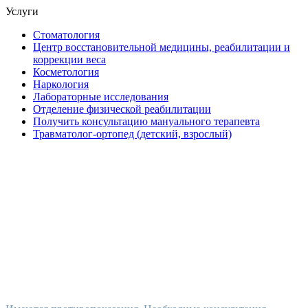
Услуги
Стоматология
Центр восстановительной медицины, реабилитации и
коррекции веса
Косметология
Наркология
Лабораторные исследования
Отделение физической реабилитации
Получить консультацию мануального терапевта
Травматолог-ортопед (детский, взрослый)