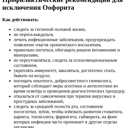
исключения Оофорита
Как действовать:
следить за гигиеной половой жизни,
не переохлаждаться,
лечить инфекционные заболевания, предупреждать
появление очагов хронического воспаления,
правильно питаться, обогащать рацион витаминами и
минералами,
не переутомляться, следить за психоэмоциональным
состоянием,
укреплять иммунитет, закаляться, достаточно спать,
бывать на воздухе,
посещать опытного, добросовестного гинеколога,
который соблюдает меры асептики и антисептики во
время осмотра и проведения диагностических процедур,
отказаться от самолечения при терапии вирусных и
простудных заболеваний,
следить за санацией полости рта, состоянием
носоглотки, зубов, чтобы избежать развития стоматита,
кариеса, тонзиллита, фарингита, гайморита, на фоне
которых инфекция часто проникает в другие отделы
организма,