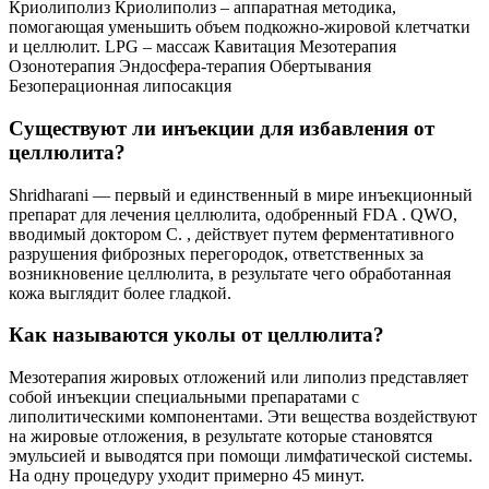
Криолиполиз Криолиполиз – аппаратная методика,
помогающая уменьшить объем подкожно-жировой клетчатки
и целлюлит. LPG – массаж Кавитация Мезотерапия
Озонотерапия Эндосфера-терапия Обертывания
Безоперационная липосакция
Существуют ли инъекции для избавления от
целлюлита?
Shridharani — первый и единственный в мире инъекционный
препарат для лечения целлюлита, одобренный FDA . QWO,
вводимый доктором С. , действует путем ферментативного
разрушения фиброзных перегородок, ответственных за
возникновение целлюлита, в результате чего обработанная
кожа выглядит более гладкой.
Как называются уколы от целлюлита?
Мезотерапия жировых отложений или липолиз представляет
собой инъекции специальными препаратами с
липолитическими компонентами. Эти вещества воздействуют
на жировые отложения, в результате которые становятся
эмульсией и выводятся при помощи лимфатической системы.
На одну процедуру уходит примерно 45 минут.