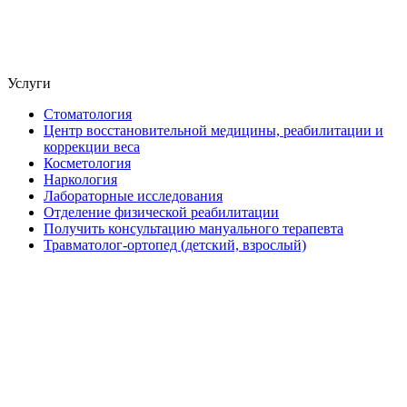
Услуги
Стоматология
Центр восстановительной медицины, реабилитации и
коррекции веса
Косметология
Наркология
Лабораторные исследования
Отделение физической реабилитации
Получить консультацию мануального терапевта
Травматолог-ортопед (детский, взрослый)