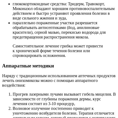
глюкокортикоидные средства: Тридерм, Травокорт,
Миконазол обладают хорошим противовоспалительным
действием и быстро устраняют проявления болезни в
виде сильного жжения и зуда,
параллельно пораженные участки разрешается
обрабатывать антисептиками (йод, анилиновые
красители), серной мазью, перекисью водорода для
предотвращения распространения микоза.
Самостоятельное лечение грибка может привести
к хронической форме течения болезни или
спровоцировать осложнения.
Аппаратные методики
Наряду с традиционным использованием аптечных продуктов
лечить онихомикозы можно с помощью аппаратного
воздействия:
Прогрев лазерными лучами вызывает гибель мицелия. В
зависимости от глубины поражения дермы, курс
лечения состоит из 3-10 процедур,
Волновое излучение постепенно приводит к
уничтожению возбудителя болезни. Терапия отличается
длительным курсом, который проводится с интервалами