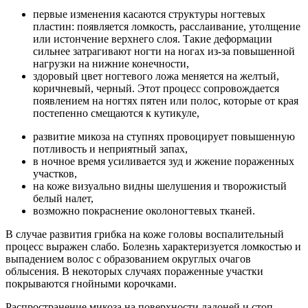
первые изменения касаются структуры ногтевых
пластин: появляется ломкость, расслаивание, утолщение
или истончение верхнего слоя. Такие деформации
сильнее затрагивают ногти на ногах из-за повышенной
нагрузки на нижние конечности,
здоровый цвет ногтевого ложа меняется на желтый,
коричневый, черный. Этот процесс сопровождается
появлением на ногтях пятен или полос, которые от края
постепенно смещаются к кутикуле,
развитие микоза на ступнях провоцирует повышенную
потливость и неприятный запах,
в ночное время усиливается зуд и жжение пораженных
участков,
на коже визуально видны шелушения и творожистый
белый налет,
возможно покраснение околоногтевых тканей.
В случае развития грибка на коже головы воспалительный
процесс выражен слабо. Болезнь характеризуется ломкостью и
выпадением волос с образованием округлых очагов
облысения. В некоторых случаях пораженные участки
покрываются гнойными корочками.
Распространение микоза на поверхности ладоней и стоп