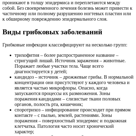
проникают в толщу эпидермиса и переплетаются между
собой. Без своевременного лечения болезнь может привести к
частичному или полному разрушению ногтевых пластин или
к обширному повреждению эпидермального слоя.
Виды грибковых заболеваний
Грибковые инфекции классифицируют на несколько групп:
трихофития – более распространенное название –
стригущий лишай. Источник заражения – животные.
Поражает любые участки тела. Чаще всего
диагностируется у детей;
кандидоз – источник – дрожжевые грибы. В нормальной
концентрации они присутствуют у каждого человека и
является частью микрофлоры. Опасно, когда
запускаются процессы их размножения. Зоны
поражения кандидами – слизистые ткани половых
органов, полость рта, кишечник;
споротрихоз – инфицирование происходит при прямом
контакте – с пылью, землей, растениями. Зоны
поражения – поверхностный эпидермис и подкожная
клетчатка. Патология часто носит хронический
характер;