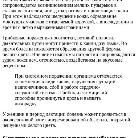
сопровождается возникновением мелких пузырьков в
складках эпителия, иногда затрагивая и прилежащие ткани.
При этом наблюдается шелушение кожи, образование
мокнущих участков с отделяемой корочкой, а впоследствии и
эрозий с четко выраженными границами.
Грибковые поражения носоглотки, ротовой полости,
дыхательных путей могут привести к кандидозу языка. Во
время болезни появляются образования круглой формы,
белого цвета. Внешние симптомы патологии сопровождаются
зудом, жжением, отечностью, воздействием на вкусовые
рецепторы.
При системном поражении организма отмечаются
осложнения в виде кашля, нарушения функций
надпочечников, сбой в работе сердечно-
сосудистой системы. Грибок и его мицелий
способны проникнуть в кровь и вызвать
лихорадку.
У женщин в период лактации болезнь может проявиться в
околососковой зоне гиперемированной областью, покрытой
чешуйками белого цвета.