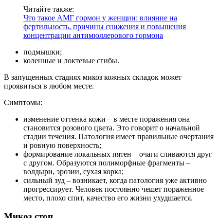
Читайте также:
Что такое АМГ гормон у женщин: влияние на
фертильность, причины снижения и повышения
концентрации антимюллерового гормона
подмышки;
коленные и локтевые сгибы.
В запущенных стадиях микоз кожных складок может
проявиться в любом месте.
Симптомы:
изменение оттенка кожи – в месте поражения она
становится розового цвета. Это говорит о начальной
стадии течения. Патология имеет правильные очертания
и ровную поверхность;
формирование локальных пятен – очаги сливаются друг
с другом. Образуются полиморфные фрагменты –
волдыри, эрозии, сухая корка;
сильный зуд – возникает, когда патология уже активно
прогрессирует. Человек постоянно чешет пораженное
место, плохо спит, качество его жизни ухудшается.
Микоз стоп