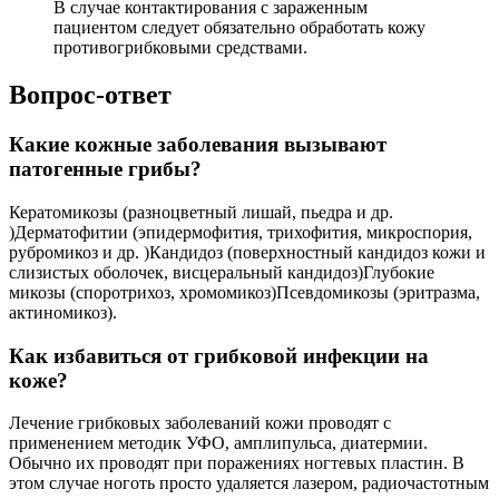
В случае контактирования с зараженным
пациентом следует обязательно обработать кожу
противогрибковыми средствами.
Вопрос-ответ
Какие кожные заболевания вызывают
патогенные грибы?
Кератомикозы (разноцветный лишай, пьедра и др.
)Дерматофитии (эпидермофития, трихофития, микроспория,
рубромикоз и др. )Кандидоз (поверхностный кандидоз кожи и
слизистых оболочек, висцеральный кандидоз)Глубокие
микозы (споротрихоз, хромомикоз)Псевдомикозы (эритразма,
актиномикоз).
Как избавиться от грибковой инфекции на
коже?
Лечение грибковых заболеваний кожи проводят с
применением методик УФО, амплипульса, диатермии.
Обычно их проводят при поражениях ногтевых пластин. В
этом случае ноготь просто удаляется лазером, радиочастотным