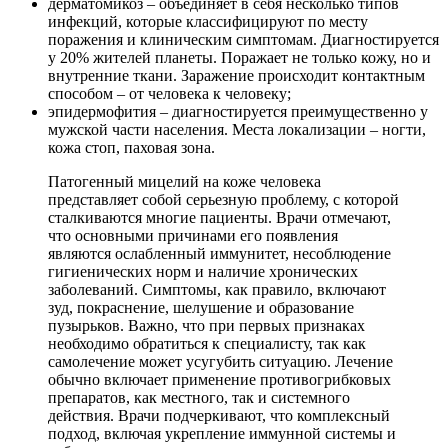
дерматомикоз – объединяет в себя несколько типов
инфекций, которые классифицируют по месту
поражения и клиническим симптомам. Диагностируется
у 20% жителей планеты. Поражает не только кожу, но и
внутренние ткани. Заражение происходит контактным
способом – от человека к человеку;
эпидермофития – диагностируется преимущественно у
мужской части населения. Места локализации – ногти,
кожа стоп, паховая зона.
Патогенный мицелий на коже человека
представляет собой серьезную проблему, с которой
сталкиваются многие пациенты. Врачи отмечают,
что основными причинами его появления
являются ослабленный иммунитет, несоблюдение
гигиенических норм и наличие хронических
заболеваний. Симптомы, как правило, включают
зуд, покраснение, шелушение и образование
пузырьков. Важно, что при первых признаках
необходимо обратиться к специалисту, так как
самолечение может усугубить ситуацию. Лечение
обычно включает применение противогрибковых
препаратов, как местного, так и системного
действия. Врачи подчеркивают, что комплексный
подход, включая укрепление иммунной системы и