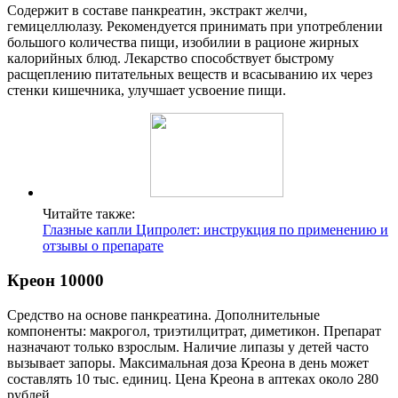
Содержит в составе панкреатин, экстракт желчи,
гемицеллюлазу. Рекомендуется принимать при употреблении
большого количества пищи, изобилии в рационе жирных
калорийных блюд. Лекарство способствует быстрому
расщеплению питательных веществ и всасыванию их через
стенки кишечника, улучшает усвоение пищи.
Читайте также:
Глазные капли Ципролет: инструкция по применению и
отзывы о препарате
Креон 10000
Средство на основе панкреатина. Дополнительные
компоненты: макрогол, триэтилцитрат, диметикон. Препарат
назначают только взрослым. Наличие липазы у детей часто
вызывает запоры. Максимальная доза Креона в день может
составлять 10 тыс. единиц. Цена Креона в аптеках около 280
рублей.