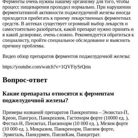
Ферменты очень нужны нашему организму для того, чтобы
процесс пищеварения проходил нормально. При нарушении
ферментативной активности поджелудочной железы иногда
приходится прибегать к приему лекарственных ферментных
средств. В аптеках существует огромный выбор лекарств и
самостоятельно разобраться, какой препарат нужно принять и
в какой дозировке, очень сложно. Рекомендуется обратиться к
специалисту, пройти специальное обследование и выяснить
причину проблемы.
Видео обзор препаратов ферментов поджелудочной железы:
https://youtube.com/watch?v=1QVFiySrQms
Вопрос-ответ
Какие препараты относятся к ферментам
поджелудочной железы?
Примеры названий препаратов Панкреатина – Энзистал-П,
Креон, Пангрол, Панкреазим, Гастенорм форте (10000 ед. ),
Фестал-Н, Пензитал, Панзинорм (10 000 ед. ), Мезим форте
(10 000 ед. ), Микразим, Панкренорм, Панзим форте,
Эрмиталь, Панкурмен, ПанзиКам, Панцитрат.