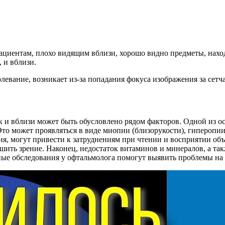
пациентам, плохо видящим вблизи, хорошо видно предметы, наход
 и вблизи.
евание, возникает из-за попадания фокуса изображения за сетчат
ак и вблизи может быть обусловлено рядом факторов. Одной из 
 Это может проявляться в виде миопии (близорукости), гиперопии
ия, могут привести к затруднениям при чтении и восприятии объ
удшить зрение. Наконец, недостаток витаминов и минералов, а та
ные обследования у офтальмолога помогут выявить проблемы на 