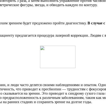
. Повторить 3 раза, а затем выполнить упражнение против часовой
ометрические фигуры, звезда, и обводить каждую по контуру.
хим зрением будет предложено пройти диагностику.
В случае 
ациенту предлагается процедура лазерной коррекции. Людям с 
чин, и люди часто делятся своими наблюдениями и опытом. Одн
астичность, что приводит к пресбиопии — трудностям с фокусиро
 сказывается на зрении. Это приводит к синдрому сухого глаза и
 предрасположенность к различным заболеваниям, таким как м
 на ранних стадиях и сохранить зрение на долгие годы.