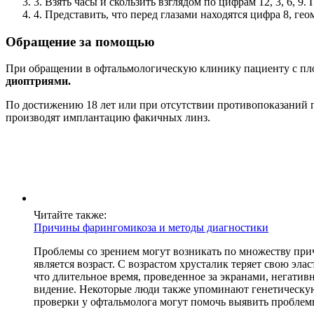
3. Взять часы и скользить взглядом по цифрам 12, 3, 6, 9
4. Представить, что перед глазами находятся цифра 8, ге
Обращение за помощью
При обращении в офтальмологическую клинику пациенту с пло
диоптриями.
По достижению 18 лет или при отсутствии противопоказаний п
производят имплантацию факичных линз.
Читайте также:
Причины фарингомикоза и методы диагностики
Проблемы со зрением могут возникать по множеству при
является возраст. С возрастом хрусталик теряет свою эл
что длительное время, проведенное за экранами, негативно
видение. Некоторые люди также упоминают генетическую
проверки у офтальмолога могут помочь выявить проблемы