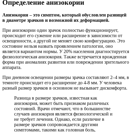
Определение анизокории
Анизокория – это симптом, который обусловлен разницей
в диаметре зрачков и возможной их деформацией.
При анизокории один зрачок полностью функционирует,
происходит его сужение или расширение в зависимости от
освещенности, а другой не меняет свою конфигурацию. Это
состояние нельзя назвать проявлением патологии, оно
является вариантом нормы. У 20% населения диагностируется
физиологическая анизокория. Также встречается врожденная
форма при аномалиях развития или повреждении зрительного
аппарата.
При дневном освещении размеры зрачка составляют 2–4 мм, в
темноте происходит его расширение до 4-8 мм. У человека
разный размер зрачков в основном не вызывает дискомфорта.
Разница в размере зрачков, известная как
анизокория, может быть признаком различных
состояний. Врачи отмечают, что в большинстве
случаев анизокория является физиологической и
не требует лечения. Однако, если различие в
размере зрачков сопровождается другими
симптомами, такими как головная боль,