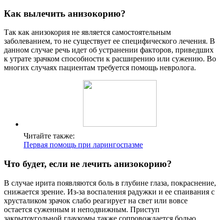
Как вылечить анизокорию?
Так как анизокория не является самостоятельным
заболеванием, то не существует ее специфического лечения. В
данном случае речь идет об устранении факторов, приведших
к утрате зрачком способности к расширению или сужению. Во
многих случаях пациентам требуется помощь невролога.
Читайте также:
Первая помощь при ларингоспазме
Что будет, если не лечить анизокорию?
В случае ирита появляются боль в глубине глаза, покраснение,
снижается зрение. Из-за воспаления радужки и ее спаивания с
хрусталиком зрачок слабо реагирует на свет или вовсе
остается суженным и неподвижным. Приступ
закрытоугольной глаукомы также сопровождается болью,