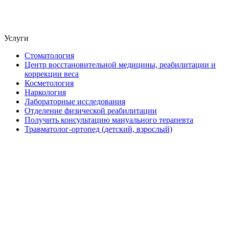
Услуги
Стоматология
Центр восстановительной медицины, реабилитации и
коррекции веса
Косметология
Наркология
Лабораторные исследования
Отделение физической реабилитации
Получить консультацию мануального терапевта
Травматолог-ортопед (детский, взрослый)