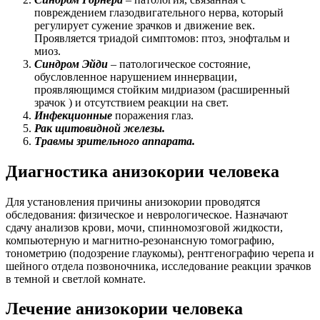
повреждением глазодвигательного нерва, который
регулирует сужение зрачков и движение век.
Проявляется триадой симптомов: птоз, энофтальм и
миоз.
Синдром Эйди
– патологическое состояние,
обусловленное нарушением иннервации,
проявляющимся стойким мидриазом (расширенный
зрачок ) и отсутствием реакции на свет.
Инфекционные
поражения глаз.
Рак щитовидной железы.
Травмы зрительного аппарата.
Диагностика анизокории человека
Для установления причины анизокории проводятся
обследования: физическое и неврологическое. Назначают
сдачу анализов крови, мочи, спинномозговой жидкости,
компьютерную и магнитно-резонансную томографию,
тонометрию (подозрение глаукомы), рентгенографию черепа и
шейного отдела позвоночника, исследование реакции зрачков
в темной и светлой комнате.
Лечение анизокории человека