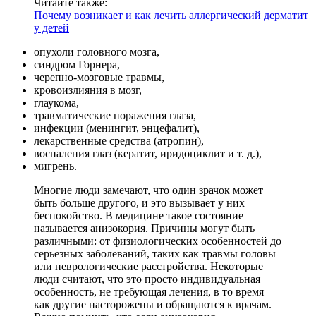
Читайте также:
Почему возникает и как лечить аллергический дерматит
у детей
опухоли головного мозга,
синдром Горнера,
черепно-мозговые травмы,
кровоизлияния в мозг,
глаукома,
травматические поражения глаза,
инфекции (менингит, энцефалит),
лекарственные средства (атропин),
воспаления глаз (кератит, иридоциклит и т. д.),
мигрень.
Многие люди замечают, что один зрачок может
быть больше другого, и это вызывает у них
беспокойство. В медицине такое состояние
называется анизокория. Причины могут быть
различными: от физиологических особенностей до
серьезных заболеваний, таких как травмы головы
или неврологические расстройства. Некоторые
люди считают, что это просто индивидуальная
особенность, не требующая лечения, в то время
как другие насторожены и обращаются к врачам.