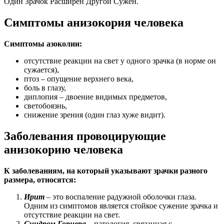
Один Зрачок Расширен Другой Сужен.
Симптомы анизокория человека
Симптомы азоколии:
отсутствие реакции на свет у одного зрачка (в норме он
сужается),
птоз – опущение верхнего века,
боль в глазу,
диплопия – двоение видимых предметов,
светобоязнь,
снижение зрения (один глаз хуже видит).
Заболевания провоцирующие
анизокорию человека
К заболеваниям, на который указывают зрачки разного
размера, относятся:
Ирит
– это воспаление радужной оболочки глаза.
Одним из симптомов является стойкое сужение зрачка и
отсутствие реакции на свет.
Синдром Горнера
– патология, связанная с