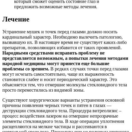
который сможет оценить состояние глаз и
предложить возможные методы лечения.
Лечение
Устранение мушек и точек перед глазами должно носить
кардинальный характер. Необходимо вылечить патологию,
вызвавшую их. В настоящее время не существует каких-либо
препаратов, позволяющих избавится от таких проявлений.
Народными средствами исправить проблему не
представляется возможным, а попытки лечения методами
народной медицины могут принести еще большие
проблемы со зрением.
В редких случаях точки перед глазами
могут исчезать самостоятельно, чаще их выраженность
становится слабее и носит периодический характер. Это
объясняется тем, что отмершие молекулы стекловидного тела
просто переместились из видимой зоны.
Существуют хирургические варианты устранения основной
причины появления черных точек и пятен в глазах —
деструкции стекловидного тела. Процедура витреолизис –
процесс воздействия лазером на отмершие непрозрачные
элементы стекловидного тела. В ходе операции уплотнения
расщепляются на мелкие частицы и рассеиваются в
нормальной среде тела. Процедура еще не получила широкого