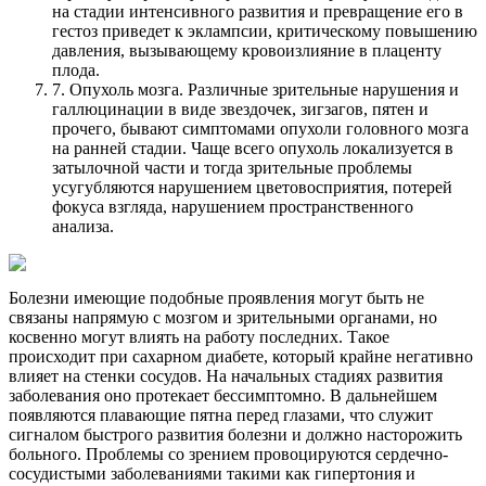
на стадии интенсивного развития и превращение его в
гестоз приведет к эклампсии, критическому повышению
давления, вызывающему кровоизлияние в плаценту
плода.
7. Опухоль мозга. Различные зрительные нарушения и
галлюцинации в виде звездочек, зигзагов, пятен и
прочего, бывают симптомами опухоли головного мозга
на ранней стадии. Чаще всего опухоль локализуется в
затылочной части и тогда зрительные проблемы
усугубляются нарушением цветовосприятия, потерей
фокуса взгляда, нарушением пространственного
анализа.
Болезни имеющие подобные проявления могут быть не
связаны напрямую с мозгом и зрительными органами, но
косвенно могут влиять на работу последних. Такое
происходит при сахарном диабете, который крайне негативно
влияет на стенки сосудов. На начальных стадиях развития
заболевания оно протекает бессимптомно. В дальнейшем
появляются плавающие пятна перед глазами, что служит
сигналом быстрого развития болезни и должно насторожить
больного. Проблемы со зрением провоцируются сердечно-
сосудистыми заболеваниями такими как гипертония и