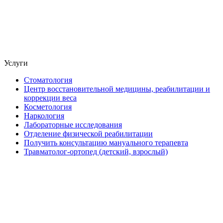
Услуги
Стоматология
Центр восстановительной медицины, реабилитации и
коррекции веса
Косметология
Наркология
Лабораторные исследования
Отделение физической реабилитации
Получить консультацию мануального терапевта
Травматолог-ортопед (детский, взрослый)