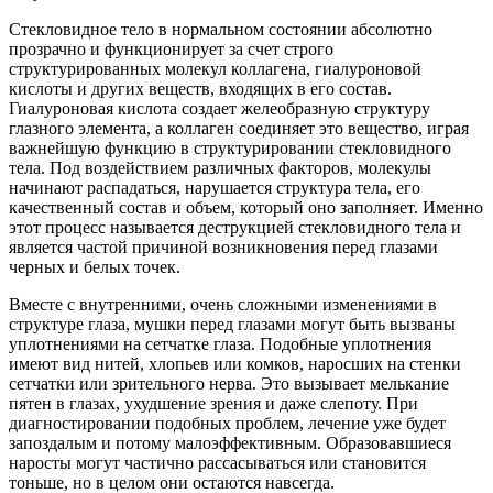
Стекловидное тело в нормальном состоянии абсолютно
прозрачно и функционирует за счет строго
структурированных молекул коллагена, гиалуроновой
кислоты и других веществ, входящих в его состав.
Гиалуроновая кислота создает желеобразную структуру
глазного элемента, а коллаген соединяет это вещество, играя
важнейшую функцию в структурировании стекловидного
тела. Под воздействием различных факторов, молекулы
начинают распадаться, нарушается структура тела, его
качественный состав и объем, который оно заполняет. Именно
этот процесс называется деструкцией стекловидного тела и
является частой причиной возникновения перед глазами
черных и белых точек.
Вместе с внутренними, очень сложными изменениями в
структуре глаза, мушки перед глазами могут быть вызваны
уплотнениями на сетчатке глаза. Подобные уплотнения
имеют вид нитей, хлопьев или комков, наросших на стенки
сетчатки или зрительного нерва. Это вызывает мелькание
пятен в глазах, ухудшение зрения и даже слепоту. При
диагностировании подобных проблем, лечение уже будет
запоздалым и потому малоэффективным. Образовавшиеся
наросты могут частично рассасываться или становится
тоньше, но в целом они остаются навсегда.