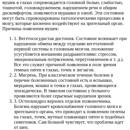
мушек в глазах сопровождается головной болью, слабостью,
тошнотой, головокружением, нарушением речи и общим
дискомфортом, появляются мурашки и озноб. Эти состояния
могут быть спровоцированы патологическими процессами в
мозгу, которые косвенно воздействуют на зрительный орган.
Причины появления мушек:
1. Вегетососудистая дистония. Состояние возникает при
нарушении обмена между отделами вегетативной
нервной системы и головным мозгом, положение
усугубляется внешними раздражителями: стрессом,
эмоциональным потрясением, переутомлением и т. д.).
Все это служит причиной появления в поле зрения
темных пятен в глазах, точек и зигзагов.
2. Мигрень. При классическом течении болезни в
перечне болезненных состояний есть и вспышки,
мерцания, мошки и точки в глазах, проявляющиеся
эпизодически. В тяжелом состоянии у больного
проявляются более серьезные нарушения зрения.
3. Остеохондроз верхних отделов позвоночника.
Болезнь нарушает кровоснабжение головного мозга и
зрительного органа, что приводит к появлению пелены
на глазах, точек, мутных плавающих пятен и подобных
симптомов. Сам больной чувствует, что проблема идет
от шеи.