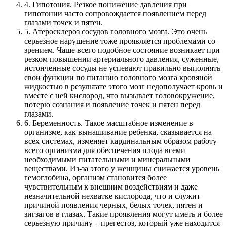
4. Гипотония. Резкое понижение давления при
гипотонии часто сопровождается появлением перед
глазами точек и пятен.
5. Атеросклероз сосудов головного мозга. Это очень
серьезное нарушение тоже проявляется проблемами со
зрением. Чаще всего подобное состояние возникает при
резком повышении артериального давления, суженные,
истонченные сосуды не успевают правильно выполнять
свои функции по питанию головного мозга кровяной
жидкостью в результате этого мозг недополучает кровь и
вместе с ней кислород, что вызывает головокружение,
потерю сознания и появление точек и пятен перед
глазами.
6. Беременность. Такое масштабное изменение в
организме, как вынашивание ребенка, сказывается на
всех системах, изменяет кардинальным образом работу
всего организма для обеспечения плода всеми
необходимыми питательными и минеральными
веществами. Из-за этого у женщины снижается уровень
гемоглобина, организм становится более
чувствительным к внешним воздействиям и даже
незначительной нехватке кислорода, что и служит
причиной появления черных, белых точек, пятен и
зигзагов в глазах. Такие проявления могут иметь и более
серьезную причину – прегестоз, который уже находится