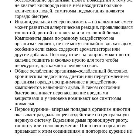
не хватает кислорода или в нем находится большое
количество людей, симптомы недомогания появятся
гораздо быстрее.
Индивидуальная непереносимость – на кальянные смеси
может развиться аллергическая реакция, проявляющаяся
тошнотой, рвотой от кальяна или головной болью.
Компоненты дыма по-разному воздействуют на
организм человека, не все могут спокойно вдыхать дым,
особенно если смесь содержит ароматизаторы или
другие добавки. Поэтому ответ на вопрос: может ли от
кальяна тошнить и сколько нужно для того чтобы
перекурить, для каждого человека свой.
Общее ослабление организма–ослабленный болезнью,
хроническим недосыпом, диетой или переутомлением
организм гораздо восприимчивее к воздействию
компонентов кальянного дыма. В таком состоянии
быстро возникает перенасыщение вредными
веществами и у человека возникают все симптомы
похмелья.
Первое курение– впервые попадая в организм никотин
оказывает раздражающее воздействие на центральную
нервную систему. Вдыхание дыма провоцирует рвоту,
тошноту или головокружение. Постепенно организм
привыкает к этим соединениям и повторное курение не