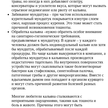
травы, но иногда в них добавляют селитру,
консерваторы и усилители вкуса, которые могут вызвать
серьезное недомогание или рвоту от кальяна.
Забивание мундштука – при частом использовании
курительный мундштук покрывается изнутри слоем
смол, нарушая процесс курения. Это тоже может стать
причиной возникновения тошноты.
Обработка кальяна –нужно обратить особое внимание
на санитарно-гигиенические требования,
предъявляемые к мундштуку. В идеале – у каждого
человека должен быть индивидуальный кальян или хотя
бы мундштук, обрабатываемый после каждой
процедуры. Но чаще кальян выкуривается в компании, а
обработка мундштука в кальянных производится
недостаточно тщательно. На внутренних поверхностях
устройства могут скапливаться такие болезнетворные
бактерии как стафилококк, синегнойная палочка,
патогенные грибы и другие микроорганизмы. Вместе с
вдыхаемым дымом они попадают в организм курящего
и могут стать причиной развития болезней разных
органов.
Многие любители кальяна сталкиваются с
неприятными ощущениями, такими как тошнота и
боль в животе. Причины этого могут быть