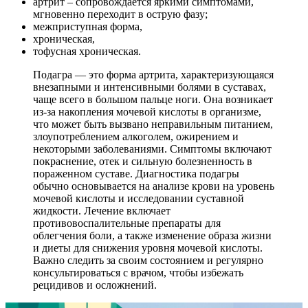
артрит – сопровождается яркими симптомами,
мгновенно переходит в острую фазу;
межприступная форма,
хроническая,
тофусная хроническая.
Подагра — это форма артрита, характеризующаяся
внезапными и интенсивными болями в суставах,
чаще всего в большом пальце ноги. Она возникает
из-за накопления мочевой кислоты в организме,
что может быть вызвано неправильным питанием,
злоупотреблением алкоголем, ожирением и
некоторыми заболеваниями. Симптомы включают
покраснение, отек и сильную болезненность в
пораженном суставе. Диагностика подагры
обычно основывается на анализе крови на уровень
мочевой кислоты и исследовании суставной
жидкости. Лечение включает
противовоспалительные препараты для
облегчения боли, а также изменение образа жизни
и диеты для снижения уровня мочевой кислоты.
Важно следить за своим состоянием и регулярно
консультироваться с врачом, чтобы избежать
рецидивов и осложнений.