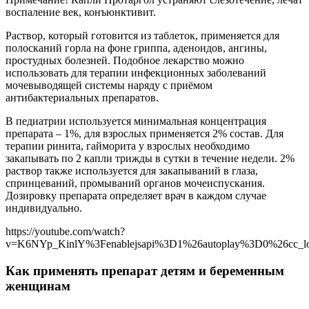
воспаление век, конъюнктивит.
Раствор, который готовится из таблеток, применяется для
полосканий горла на фоне гриппа, аденоидов, ангины,
простудных болезней. Подобное лекарство можно
использовать для терапии инфекционных заболеваний
мочевыводящей системы наряду с приёмом
антибактериальных препаратов.
В педиатрии используется минимальная концентрация
препарата – 1%, для взрослых применяется 2% состав. Для
терапии ринита, гайморита у взрослых необходимо
закапывать по 2 капли трижды в сутки в течение недели. 2%
раствор также используется для закапываний в глаза,
спринцеваний, промываний органов мочеиспускания.
Дозировку препарата определяет врач в каждом случае
индивидуально.
https://youtube.com/watch?
v=K6NYp_KinlY%3Fenablejsapi%3D1%26autoplay%3D0%26cc_l
Как применять препарат детям и беременным
женщинам