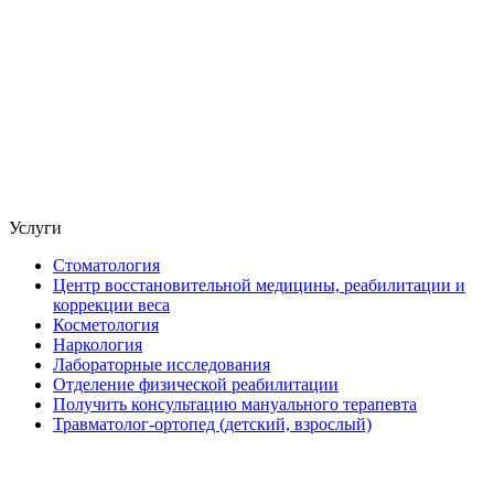
Услуги
Стоматология
Центр восстановительной медицины, реабилитации и
коррекции веса
Косметология
Наркология
Лабораторные исследования
Отделение физической реабилитации
Получить консультацию мануального терапевта
Травматолог-ортопед (детский, взрослый)