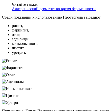
Читайте также:
Аллергический дерматит во время беременности
Среди показаний к использованию Протаргола выделяют:
ринит,
фарингит,
отит,
аденоиды,
конъюнктивит,
цистит,
уретрит.
Примечание! Капли Протаргол устраняют слезотечение, лечат