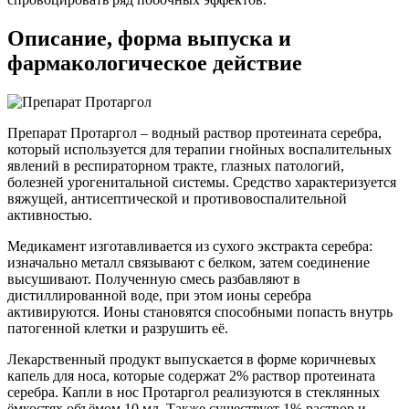
Описание, форма выпуска и
фармакологическое действие
Препарат Протаргол – водный раствор протеината серебра,
который используется для терапии гнойных воспалительных
явлений в респираторном тракте, глазных патологий,
болезней урогенитальной системы. Средство характеризуется
вяжущей, антисептической и противовоспалительной
активностью.
Медикамент изготавливается из сухого экстракта серебра:
изначально металл связывают с белком, затем соединение
высушивают. Полученную смесь разбавляют в
дистиллированной воде, при этом ионы серебра
активируются. Ионы становятся способными попасть внутрь
патогенной клетки и разрушить её.
Лекарственный продукт выпускается в форме коричневых
капель для носа, которые содержат 2% раствор протеината
серебра. Капли в нос Протаргол реализуются в стеклянных
ёмкостях объёмом 10 мл. Также существует 1% раствор и