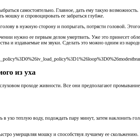
ыбраться самостоятельно. Главное, дать ему такую возможность. 
ть мошку и спровоцировать ее забраться глубже.
 голову в нужную сторону и попрыгать, потрясти головой. Этого
лечении нужно ее первым делом умертвить. Уже это принесет обл
ства и издаваемые им звуки. Сделать это можно одним из народ
_policy%3D0%26iv_load_policy%3D1%26loop%3D0%26modestbr
ого из уха
 слуховом проходе живности. Все они предполагают промывание
в ухо теплую воду, подождать пару минут, затем наклонить гол
стро умерщвляя мошку и способствуя лучшему ее скольжению. По