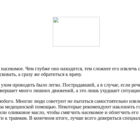
о насекомое. Чем глубже оно находится, тем сложнее его извлеч
овать, а сразу же обратиться к врачу.
ухом проводить было легко. Пострадавший, а в случае, если речь
 совершает много лишних движений, а это лишь ухудшает ситуаци
любого. Многие люди советуют не пытаться самостоятельно извле
я за медицинской помощью. Некоторые рекомендуют наклонить го
или оливковое масло, чтобы смягчить насекомое и облегчить его
 к травмам. В конечном итоге, лучше всего довериться специали