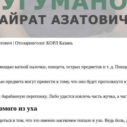
затович | Отоларинголог КОРЛ Казань
 помощью ватной палочки, пинцета, острых предметов и т. д. Пи
.
ю предмета могут привести к тому, что оно будет протолкнуто к
арабанную перепонку. Либо удастся извлечь часть жучка, а част
омого из уха
диться в том, что это именно насекомое попало в ухо. Ведь бол