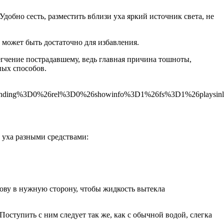
Удобно сесть, разместить вблизи уха яркий источник света, не
 может быть достаточно для избавления.
егчение пострадавшему, ведь главная причина тошноты,
ных способов.
anding%3D0%26rel%3D0%26showinfo%3D1%26fs%3D1%26playsin
 уха разными средствами:
ову в нужную сторону, чтобы жидкость вытекла
ступить с ним следует так же, как с обычной водой, слегка