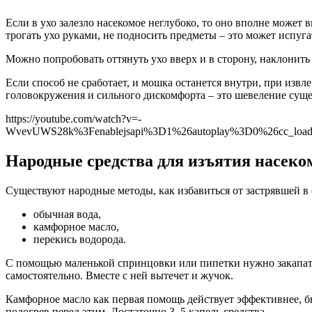
Если в ухо залезло насекомое неглубоко, то оно вполне может в
трогать ухо руками, не подносить предметы – это может испуга
Можно попробовать оттянуть ухо вверх и в сторону, наклонить
Если способ не сработает, и мошка останется внутри, при изв
головокружения и сильного дискомфорта – это шевеление суще
https://youtube.com/watch?v=-
WvevUWS28k%3Fenablejsapi%3D1%26autoplay%3D0%26cc_load
Народные средства для изъятия насеком
Существуют народные методы, как избавиться от застрявшей в
обычная вода,
камфорное масло,
перекись водорода.
С помощью маленькой спринцовки или пипетки нужно закапать 
самостоятельно. Вместе с ней вытечет и жучок.
Камфорное масло как первая помощь действует эффективнее, бы
подогрев перед этим. Достаточно 3–5 капель средства.