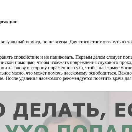
 реакцию.
изуальный осмотр, но не всегда. Для этого стоит оттянуть в ст
ранять спокойствие и не паниковать. Первым делом следует попы
ицинской помощью, чтобы избежать повреждения слухового прох
онить голову в сторону пораженного уха, чтобы насекомое могл
ельное масло, что может помочь насекомому освободиться. Важн
вме. После удаления насекомого рекомендуется посетить врача д