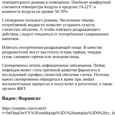
температурного режима в помещении. Наиболее комфортной
считаются температура воздуха в пределах 19-22°С и
влажность воздуха на уровне 50-70%.
Соблюдение питьевого режима. Увеличение объема
потребляемой жидкости позволит устранить сухость
слизистых оболочек. А чтобы избежать раздражающего
действия, следует отказаться от употребления газированных
напитков.
Избегать употребления раздражающей пищи. В качестве
раздражителей могут выступать острая, пряная, твердая,
сухая, слишком горячая или холодная пища.
Своевременно лечить инфекционные заболевания. Любая
инфекция может стать причиной развития фарингита и
последующей атрофии слизистой оболочки глотки. Поэтому
важно своевременно обращаться к врачу при любых
воспалительных процессах в носоглотке и ротоглотке, а также
органах ЖКТ.
Видео: Фарингит
https://youtube.com/watch?
v=0eFduaOreVY%3Fenablejsapi%3D1%26autoplay%3D0%26cc_l