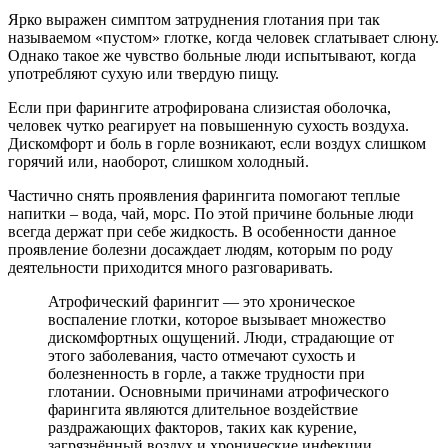
Ярко выражен симптом затруднения глотания при так
называемом «пустом» глотке, когда человек сглатывает слюну.
Однако такое же чувство больные люди испытывают, когда
употребляют сухую или твердую пищу.
Если при фарингите атрофирована слизистая оболочка,
человек чутко реагирует на повышенную сухость воздуха.
Дискомфорт и боль в горле возникают, если воздух слишком
горячий или, наоборот, слишком холодный.
Частично снять проявления фарингита помогают теплые
напитки – вода, чай, морс. По этой причине больные люди
всегда держат при себе жидкость. В особенности данное
проявление болезни досаждает людям, которым по роду
деятельности приходится много разговаривать.
Атрофический фарингит — это хроническое
воспаление глотки, которое вызывает множество
дискомфортных ощущений. Люди, страдающие от
этого заболевания, часто отмечают сухость и
болезненность в горле, а также трудности при
глотании. Основными причинами атрофического
фарингита являются длительное воздействие
раздражающих факторов, таких как курение,
загрязнённый воздух и хронические инфекции.