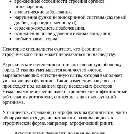
врожденные особенности строения органов
пищеварения,
аллергические заболевания,
нарушения функций эндокринной системы (сахарный
диабет, тиреоидит, менопауза),
сердечно-сосудистые заболевания,
осложнения после удаления небных миндалин,
любые травмы горла.
Некоторые специалисты считают, что фарингит
атрофического типа может передаваться по наследству.
Атрофические изменения истончают слизистую оболочку
горла. В тканях уменьшается количество клеток,
вырабатывающих естественную слизь, которая выполняет
увлажняющую функцию. Такие изменения чаще всего
происходят под влиянием сразу нескольких факторов.
Немаловажное значение имеют хронические инфекционные
заболевания ротоглотки, снижение защитных функций
организма.
У пациентов, страдающих атрофическим фарингитом, часто
обнаруживаются другие патологии, развивающиеся в
атрофической форме, например, атрофический ринит.
Атрофический фарингит, по мнению врачей,