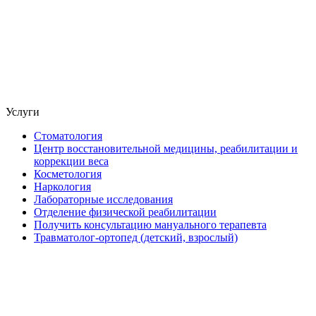
Услуги
Стоматология
Центр восстановительной медицины, реабилитации и
коррекции веса
Косметология
Наркология
Лабораторные исследования
Отделение физической реабилитации
Получить консультацию мануального терапевта
Травматолог-ортопед (детский, взрослый)