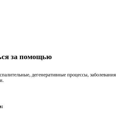
ться за помощью
спалительные, дегенеративные процессы, заболевания
и.
м: