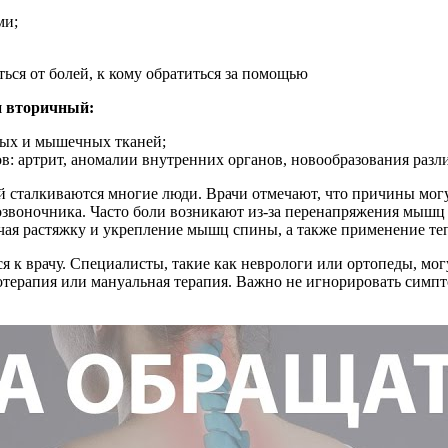
ми;
ься от болей, к кому обратиться за помощью
и вторичный:
ных и мышечных тканей;
в: артрит, аномалии внутренних органов, новообразования разл
й сталкиваются многие люди. Врачи отмечают, что причины мог
озвоночника. Часто боли возникают из-за перенапряжения мышц
ая растяжку и укрепление мышц спины, а также применение тепл
я к врачу. Специалисты, такие как неврологи или ортопеды, мо
отерапия или мануальная терапия. Важно не игнорировать симп