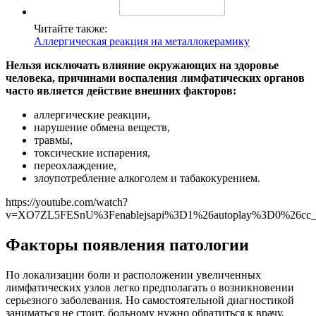
Читайте также:
Аллергическая реакция на металлокерамику
Нельзя исключать влияние окружающих на здоровье
человека, причинами воспаления лимфатических органов
часто является действие внешних факторов:
аллергические реакции,
нарушение обмена веществ,
травмы,
токсические испарения,
переохлаждение,
злоупотребление алкоголем и табакокурением.
https://youtube.com/watch?
v=XO7ZL5FESnU%3Fenablejsapi%3D1%26autoplay%3D0%26cc_l
Факторы появления патологии
По локализации боли и расположении увеличенных
лимфатических узлов легко предполагать о возникновении
серьезного заболевания. Но самостоятельной диагностикой
заниматься не стоит, больному нужно обратиться к врачу,