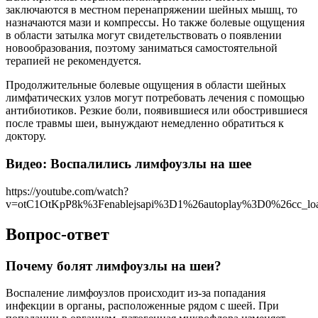
заключаются в местном перенапряжении шейных мышц, то
назначаются мази и компрессы. Но также болевые ощущения
в области затылка могут свидетельствовать о появлении
новообразования, поэтому заниматься самостоятельной
терапией не рекомендуется.
Продолжительные болевые ощущения в области шейных
лимфатических узлов могут потребовать лечения с помощью
антибиотиков. Резкие боли, появившиеся или обострившиеся
после травмы шеи, вынуждают немедленно обратиться к
доктору.
Видео: Воспалились лимфоузлы на шее
https://youtube.com/watch?
v=otC1OtKpP8k%3Fenablejsapi%3D1%26autoplay%3D0%26cc_l
Вопрос-ответ
Почему болят лимфоузлы на шеи?
Воспаление лимфоузлов происходит из-за попадания
инфекции в органы, расположенные рядом с шеей. При