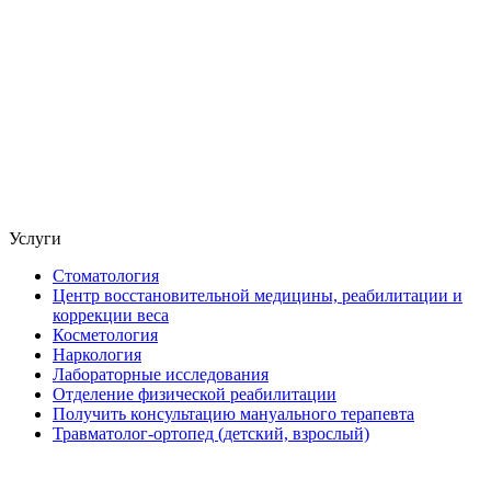
Услуги
Стоматология
Центр восстановительной медицины, реабилитации и
коррекции веса
Косметология
Наркология
Лабораторные исследования
Отделение физической реабилитации
Получить консультацию мануального терапевта
Травматолог-ортопед (детский, взрослый)